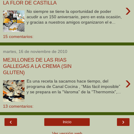
LA FLOR DE CASTILLA
›
No siempre se tiene la oportunidad de poder
acudir a un 150 aniversario, pero en esta ocasión,
y gracias a nuestros amigos organizaron el e...
15 comentarios:
martes, 16 de noviembre de 2010
MEJILLONES DE LAS RIAS
GALLEGAS A LA CREMA (SIN
GLUTEN)
›
Es una receta la sacamos hace tiempo, del
programa de Canal Cocina , “Más fácil imposible”
y se prepara en la “Varoma” de la “Thermomix”,...
13 comentarios:
‹
›
Inicio
Ver versión web