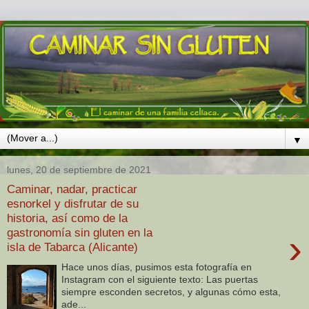
▼
lunes, 20 de septiembre de 2021
Caminar, nadar, practicar
esnorkel y disfrutar de su
historia, así como de la
gastronomía sin gluten en la
›
isla de Tabarca (Alicante)
Hace unos días, pusimos esta fotografía en
Instagram con el siguiente texto: Las puertas
siempre esconden secretos, y algunas cómo esta,
ade...