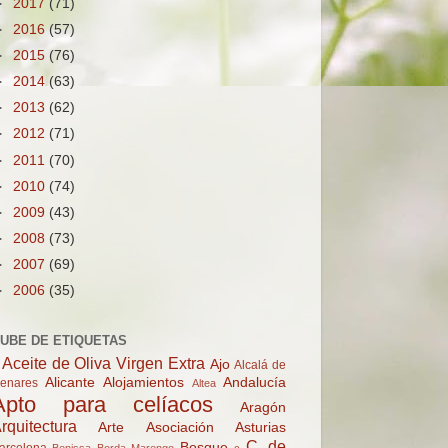
►
2017
(71)
►
2016
(57)
►
2015
(76)
►
2014
(63)
►
2013
(62)
►
2012
(71)
►
2011
(70)
►
2010
(74)
►
2009
(43)
►
2008
(73)
►
2007
(69)
►
2006
(35)
UBE DE ETIQUETAS
Aceite de Oliva Virgen Extra
Ajo
Alcalá de
Alicante
Alojamientos
Andalucía
enares
Altea
Apto para celíacos
Aragón
rquitectura
Arte
Asociación
Asturias
C. de
Bosque