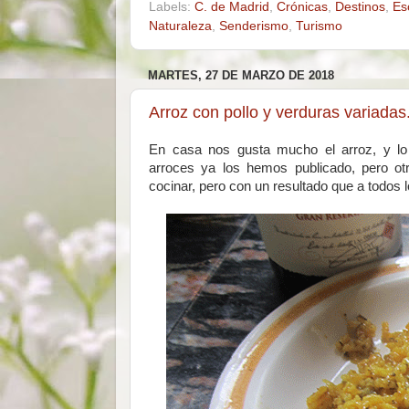
Labels:
C. de Madrid
,
Crónicas
,
Destinos
,
Es
Naturaleza
,
Senderismo
,
Turismo
MARTES, 27 DE MARZO DE 2018
Arroz con pollo y verduras variadas
En casa nos gusta mucho el arroz, y lo 
arroces ya los hemos publicado, pero ot
cocinar, pero con un resultado que a todos