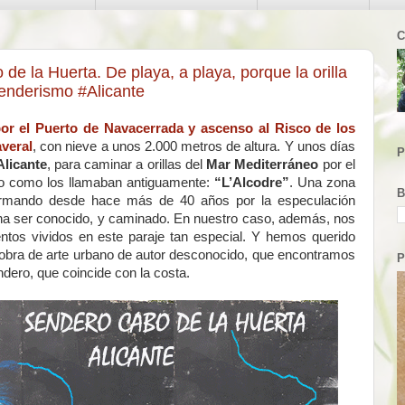
C
e la Huerta. De playa, a playa, porque la orilla
senderismo #Alicante
r el Puerto de Navacerrada y ascenso al Risco de los
veral
, con nieve a unos 2.000 metros de altura. Y unos días
P
Alicante
, para caminar a orillas del
Mar Mediterráneo
por el
 o como los llamaban antiguamente:
“L’Alcodre”
. Una zona
B
ormando desde hace más de 40 años por la especulación
ena ser conocido, y caminado. En nuestro caso, además, nos
tos vividos en este paraje tan especial. Y hemos querido
 obra de arte urbano de autor desconocido, que encontramos
P
endero, que coincide con la costa.