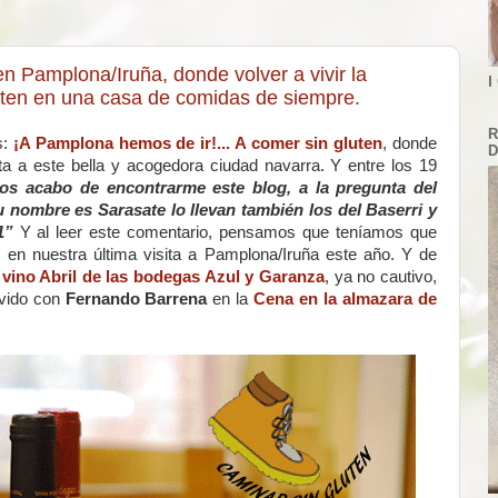
n Pamplona/Iruña, donde volver a vivir la
I
uten en una casa de comidas de siempre.
R
s:
¡A Pamplona hemos de ir!... A comer sin gluten
, donde
D
ta a este bella y acogedora ciudad navarra. Y entre los 19
os acabo de encontrarme este blog, a la pregunta del
 nombre es Sarasate lo llevan también los del Baserri y
1”
Y al leer este comentario, pensamos que teníamos que
s en nuestra última visita a Pamplona/Iruña este año. Y de
o
vino Abril de las bodegas Azul y Garanza
, ya no cautivo,
ivido con
Fernando Barrena
en la
Cena en la almazara de