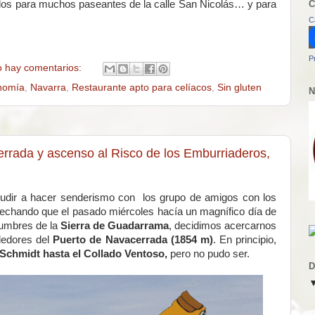
C
dos para muchos paseantes de la calle San Nicolás… y para
C
P
 hay comentarios:
nomía
,
Navarra
,
Restaurante apto para celíacos
,
Sin gluten
N
rrada y ascenso al Risco de los Emburriaderos,
cudir a hacer senderismo con los grupo de amigos con los
vechando que el pasado miércoles hacía un magnífico día de
cumbres de la
Sierra de Guadarrama
, decidimos acercarnos
dedores del
Puerto de Navacerrada (1854 m)
. En principio,
Schmidt hasta el Collado Ventoso,
pero no pudo ser.
D