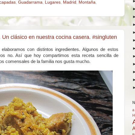
capadas
,
Guadarrama
,
Lugares
,
Madrid
,
Montaña
,
. Un clásico en nuestra cocina casera. #singluten
elaboramos con distintos ingredientes. Algunos de estos
ros no. Así que hoy compartimos esta receta sencilla de
 los comensales de la familia nos gusta mucho.
N
a
H
A