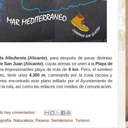
la Albufereta (Alicante)
, para después de pasar distintas
de San Juan (Alicante)
, cuyas arenas se unen a la
Playa de
una impresionantes playa de más de
6 km
. Pero, el sendero
nes, tiene unos
4.300 m
, caminando por la zona rocosa y
enos encontrado este plano editado por el Ayuntamiento de
 la ruta, así como los enlaces con medios de comunicación.
o hay comentarios:
grafía
,
Naturaleza
,
Paseos
,
Senderismo
,
Turismo