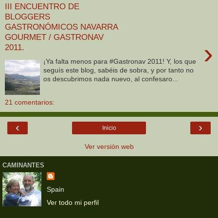
III ENCUENTRO DE
BLOGGERS
GASTRONÓMICOS NAVARRA
GOURMET / GASTRONAV
›
2011.
¡Ya falta menos para #Gastronav 2011! Y, los que
seguís este blog, sabéis de sobra, y por tanto no
os descubrimos nada nuevo, al confesaro...
21 comentarios:
‹
›
Inicio
Ver versión web
CAMINANTES
Spain
Ver todo mi perfil