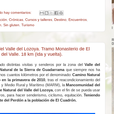
o hay comentarios:
ción
,
Crónicas
,
Cursos y talleres
,
Destino
,
Encuentros
,
n
,
Sin gluten
,
Turismo
I
R
D
el Valle del Lozoya. Tramo Monasterio de El
del Valle. 18 km (Ida y vuelta).
o distintas visitas y senderos por la zona del
Valle del
Natural de la Sierra de Guadarrama
que siempre nos ha
os cuantos kilómetros por el denominado:
Camino Natural
 en la primavera de 2010
, tras el reacondicionamiento del
e y Medio Rural y Marítimo (MARM), la
Mancomunidad del
e Natural del Valle del Lozoya
, con el fin de se pueda usar
os, para hacer senderismo, ciclismo, equitación.
Teniendo
e del Perdón a la población de El Cuadrón.