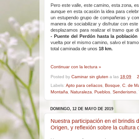
Pero este valle, este camino, esta zona, e
aunque en esta ocasión la idea para celebr
un estupendo grupo de compañeras y comp
manera de sociabilizar y disfrutar con est
desplazamos para realizar el tramo que d
- Puente del Perdón hasta la población d
vuelta por el mismo camino, salvo el tramo 
total caminada de unos
18 km.
Continuar con la lectura »
Posted by
Caminar sin gluten
a las
18:09
2
Labels:
Apto para celíacos
,
Bosque
,
C. de M
Montaña
,
Naturaleza
,
Pueblos
,
Senderismo
,
DOMINGO, 12 DE MAYO DE 2019
Nuestra participación en el brindi
Origen, y reflexión sobre la cultu