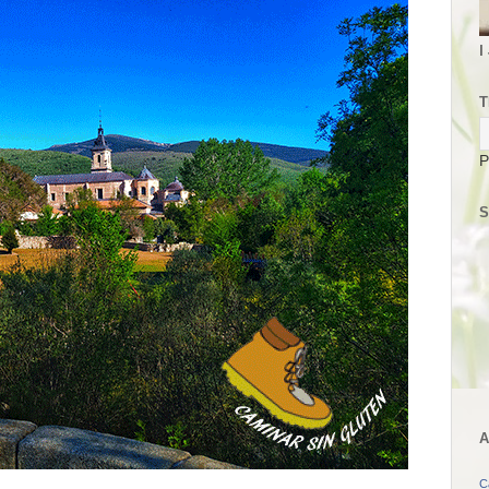
I
T
P
S
A
C