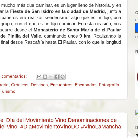
s mucho más que caminar, es un lugar lleno de historia, y en
ar la
Fiesta de San Isidro en la ciudad de Madrid
, junto a
C
añeros era realizar senderismo, algo que es un lujo, una
C
e grupo, con el que es un lujo caminar. En esta ocasión, nos
iscurre desde el
Monasterio de Santa María de el Paular
e Pinilla del Valle
, caminando unos
9 km
. Realizando la
P
final desde Rascafría hasta El Paular, con lo que la longitud
N
 comentarios:
adrid
,
Crónicas
,
Destinos
,
Encuentros
,
Escapadas
,
Fotografía
,
Turismo
s del Día del Movimiento Vino Denominaciones de
ra del vino. #DiaMovimientoVinoDO #VinoLaMancha
D