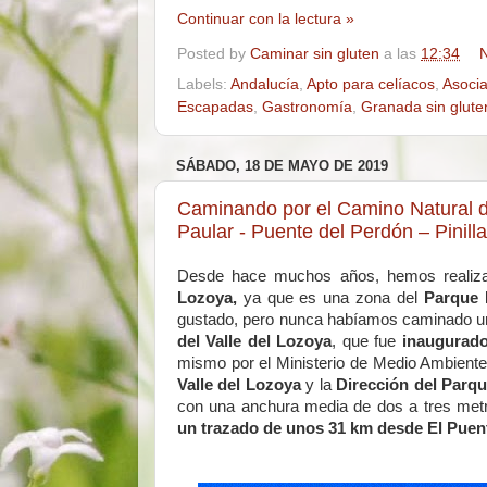
Continuar con la lectura »
Posted by
Caminar sin gluten
a las
12:34
N
Labels:
Andalucía
,
Apto para celíacos
,
Asocia
Escapadas
,
Gastronomía
,
Granada sin glute
SÁBADO, 18 DE MAYO DE 2019
Caminando por el Camino Natural d
Paular - Puente del Perdón – Pinilla 
Desde hace muchos años, hemos realizad
Lozoya,
ya que es una zona del
Parque 
gustado, pero nunca habíamos caminado un
del Valle del Lozoya
, que fue
inaugurado
mismo por el Ministerio de Medio Ambient
Valle del Lozoya
y la
Dirección del Parqu
con una anchura media de dos a tres metr
un trazado de unos 31 km desde El Puent