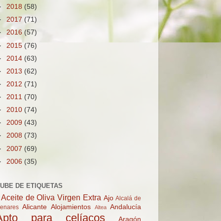
►
2018
(58)
►
2017
(71)
►
2016
(57)
►
2015
(76)
►
2014
(63)
►
2013
(62)
►
2012
(71)
►
2011
(70)
►
2010
(74)
►
2009
(43)
►
2008
(73)
►
2007
(69)
►
2006
(35)
UBE DE ETIQUETAS
Aceite de Oliva Virgen Extra
Ajo
Alcalá de
Alicante
Alojamientos
Andalucía
enares
Altea
Apto para celíacos
Aragón