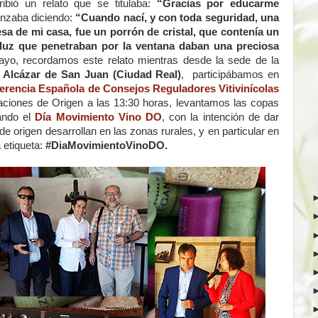
bió un relato que se titulaba:
“Gracias por educarme
nzaba diciendo:
“Cuando nací, y con toda seguridad, una
sa de mi casa, fue un porrón de cristal, que contenía un
e luz que penetraban por la ventana daban una preciosa
yo, recordamos este relato mientras desde la sede de la
n
Alcázar de San Juan (Ciudad Real)
, participábamos en
erencia Española de Consejos Reguladores Vitivinícolas
aciones de Origen a las 13:30 horas, levantamos las copas
rando el
Día Movimiento Vino DO
, con la intención de dar
de origen desarrollan en las zonas rurales, y en particular en
 etiqueta:
#DiaMovimientoVinoDO.