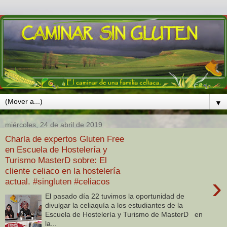
▼
miércoles, 24 de abril de 2019
Charla de expertos Gluten Free
en Escuela de Hostelería y
Turismo MasterD sobre: El
cliente celiaco en la hostelería
›
actual. #singluten #celiacos
El pasado día 22 tuvimos la oportunidad de
divulgar la celiaquía a los estudiantes de la
Escuela de Hostelería y Turismo de MasterD en
la...