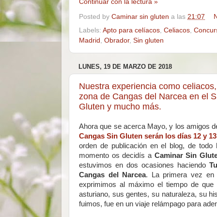
Continuar con la lectura »
Posted by
Caminar sin gluten
a las
21:07
N
Labels:
Apto para celíacos
,
Celiacos
,
Concur
Madrid
,
Obrador
,
Sin gluten
LUNES, 19 DE MARZO DE 2018
Nuestra experiencia como celiacos,
zona de Cangas del Narcea en el S
Gluten y mucho más.
Ahora que se acerca Mayo, y los amigos 
Cangas Sin Gluten serán los días 12 y 1
orden de publicación en el blog, de todo
momento os decidís a
Caminar Sin Glut
estuvimos en dos ocasiones haciendo
Tu
Cangas del Narcea
. La primera vez en
exprimimos al máximo el tiempo de que d
asturiano, sus gentes, su naturaleza, su h
fuimos, fue en un viaje relámpago para ade