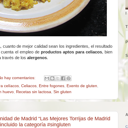
I
T
P
uanto de mejor calidad sean los ingredientes, el resultado
n cuenta el empleo de
productos aptos para celiacos
, bien
S
 a través de los
alergenos
.
o hay comentarios:
ra celíacos
,
Celiacos
,
Entre fogones
,
Exento de gluten
,
n huevo
,
Recetas sin lactosa
,
Sin gluten
A
nidad de Madrid “Las Mejores Torrijas de Madrid
ncluido la categoría #singluten
C