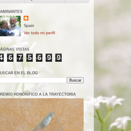
AMINANTES
Spain
Ver todo mi perfil
ÁGINAS VISTAS
4
6
7
5
6
9
9
USCAR EN EL BLOG
REMIO HONORÍFICO A LA TRAYECTORIA