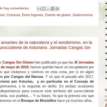
o hay comentarios:
sos
,
Crónicas
,
Entre fogones
,
Exento de gluten
,
Gastronomía
,
 amantes de la naturaleza y el senderismo, en la
uroccidente de Asturiano. Jornadas Cangas Sin
de
Cangas Sin Gluten
han publicado ya que las
III Jornadas
3 de mayo de 2018
, hemos querido hacer un recopilatorio por
 lo que visitamos y vivimos en esta zona, por si en algún
en por Cangas del Narcea
. Y es que el pasado año 2017,
rismo por Asturias, y en particular en el Concejo de
 primavera, y la segunda en otoño. En ambas ocasiones
N
isponíamos para conocer este territorio del suroccidente
istoria, sus pueblos… Y su futuro. Ya que la primera vez que
a
H
ntrarnos en el
Bosque de Muniellos
hace ya muchos años.