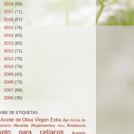
►
2018
(58)
►
2017
(71)
►
2016
(57)
►
2015
(76)
►
2014
(63)
►
2013
(62)
►
2012
(71)
►
2011
(70)
►
2010
(74)
►
2009
(43)
►
2008
(73)
►
2007
(69)
►
2006
(35)
UBE DE ETIQUETAS
Aceite de Oliva Virgen Extra
Ajo
Alcalá de
Alicante
Alojamientos
Andalucía
enares
Altea
Apto para celíacos
Aragón