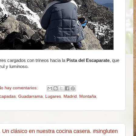
es cargados con trineos hacia la
Pista del Escaparate
, que
zul y luminoso.
o hay comentarios:
capadas
,
Guadarrama
,
Lugares
,
Madrid
,
Montaña
,
. Un clásico en nuestra cocina casera. #singluten