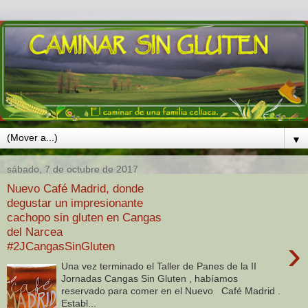
▼
sábado, 7 de octubre de 2017
Nuevo Café Madrid, donde
degustar un impresionante
cachopo sin gluten en Cangas
del Narcea
›
#2JCangasSinGluten
Una vez terminado el Taller de Panes de la II
Jornadas Cangas Sin Gluten , habíamos
reservado para comer en el Nuevo Café Madrid .
Establ...