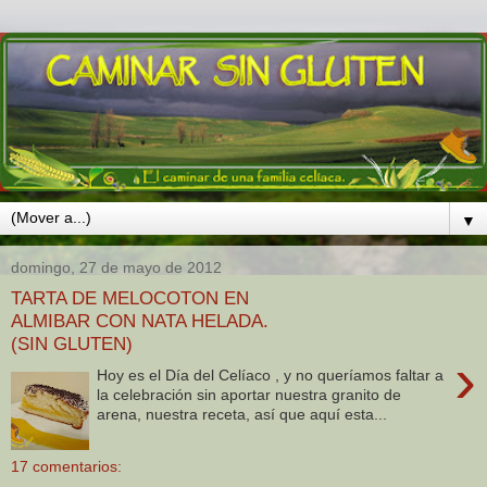
▼
domingo, 27 de mayo de 2012
TARTA DE MELOCOTON EN
ALMIBAR CON NATA HELADA.
(SIN GLUTEN)
›
Hoy es el Día del Celíaco , y no queríamos faltar a
la celebración sin aportar nuestra granito de
arena, nuestra receta, así que aquí esta...
17 comentarios: