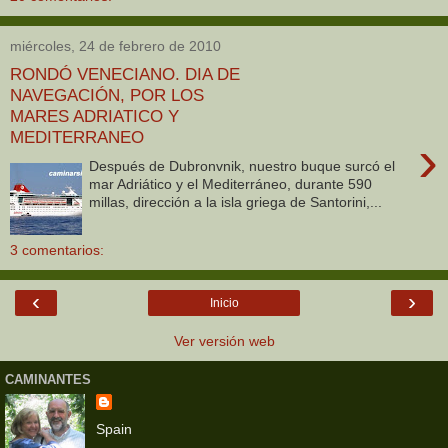
miércoles, 24 de febrero de 2010
RONDÓ VENECIANO. DIA DE
NAVEGACIÓN, POR LOS
MARES ADRIATICO Y
MEDITERRANEO
›
Después de Dubronvnik, nuestro buque surcó el
mar Adriático y el Mediterráneo, durante 590
millas, dirección a la isla griega de Santorini,...
3 comentarios:
‹
›
Inicio
Ver versión web
CAMINANTES
Spain