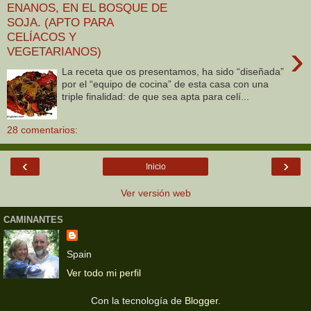
ENANOS, EN EL BOSQUE DE
SOJA. (APTO PARA
CELÍACOS Y
›
VEGETARIANOS)
La receta que os presentamos, ha sido “diseñada”
por el “equipo de cocina” de esta casa con una
triple finalidad: de que sea apta para celí...
28 comentarios:
‹
›
Inicio
Ver versión web
CAMINANTES
Spain
Ver todo mi perfil
Con la tecnología de
Blogger
.