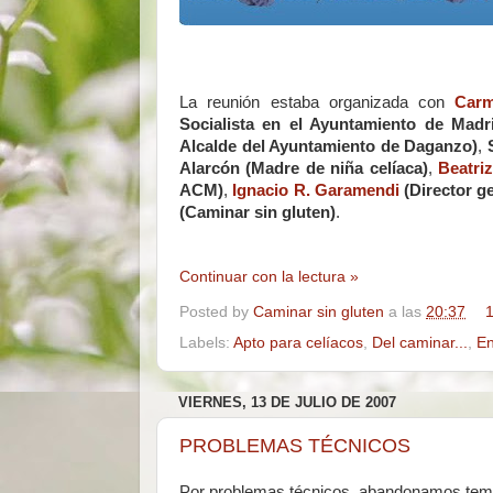
La reunión estaba organizada con
Car
Socialista en el Ayuntamiento de Madr
Alcalde del Ayuntamiento de Daganzo)
,
Alarcón
(Madre de niña celíaca)
,
Beatri
ACM)
,
Ignacio R. Garamendi
(Director g
(Caminar sin gluten)
.
Continuar con la lectura »
Posted by
Caminar sin gluten
a las
20:37
1
Labels:
Apto para celíacos
,
Del caminar...
,
En
VIERNES, 13 DE JULIO DE 2007
PROBLEMAS TÉCNICOS
Por problemas técnicos, abandonamos tempo