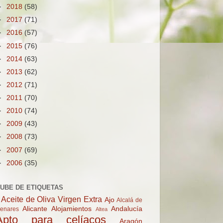
►
2018
(58)
►
2017
(71)
►
2016
(57)
►
2015
(76)
►
2014
(63)
►
2013
(62)
►
2012
(71)
►
2011
(70)
►
2010
(74)
►
2009
(43)
►
2008
(73)
►
2007
(69)
►
2006
(35)
UBE DE ETIQUETAS
Aceite de Oliva Virgen Extra
Ajo
Alcalá de
Alicante
Alojamientos
Andalucía
enares
Altea
Apto para celíacos
Aragón