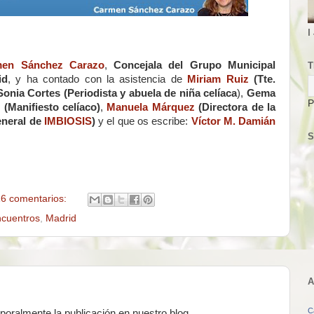
I
men Sánchez Carazo
,
Concejala del Grupo Municipal
T
id
, y ha contado con la asistencia de
Miriam Ruiz
(Tte.
Sonia Cortes (Periodista y abuela de niña celíaca
),
Gema
P
z
(Manifiesto celíaco)
,
Manuela Márquez
(Directora de la
eneral de
IMBIOSIS
)
y el que os escribe:
Víctor M. Damián
S
6 comentarios:
cuentros
,
Madrid
A
C
ralmente la publicación en nuestro blog.