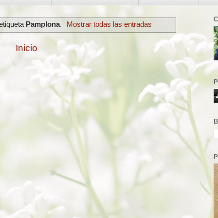
C
etiqueta
Pamplona
.
Mostrar todas las entradas
Inicio
P
B
P