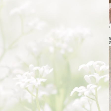
I
R
D