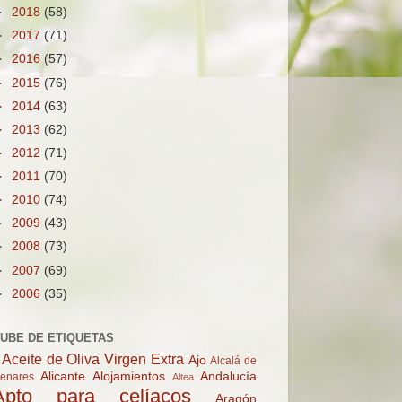
►
2018
(58)
►
2017
(71)
►
2016
(57)
►
2015
(76)
►
2014
(63)
►
2013
(62)
►
2012
(71)
►
2011
(70)
►
2010
(74)
►
2009
(43)
►
2008
(73)
►
2007
(69)
►
2006
(35)
UBE DE ETIQUETAS
Aceite de Oliva Virgen Extra
Ajo
Alcalá de
Alicante
Alojamientos
Andalucía
enares
Altea
Apto para celíacos
Aragón