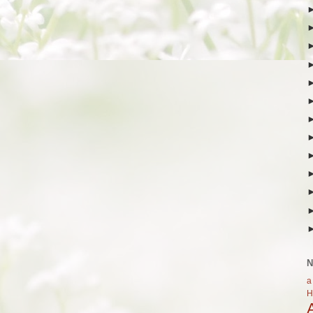
N
a
H