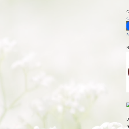
C
C
P
N
D