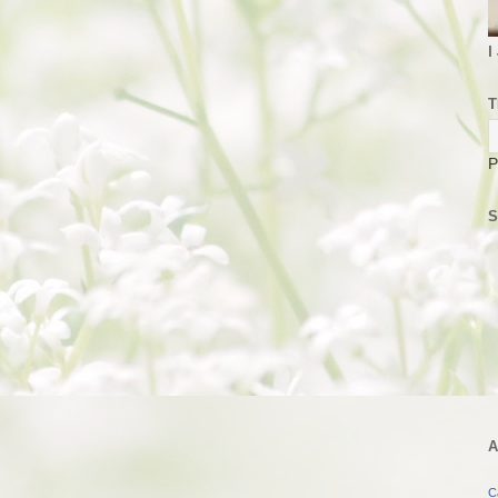
I
T
P
S
A
C