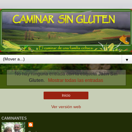
▼
No hay ninguna entrada con la etiqueta
Jaén Sin
Gluten
.
Mostrar todas las entradas
Inicio
Ver versión web
CAMINANTES