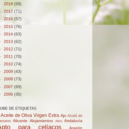
►
2018
(58)
►
2017
(71)
►
2016
(57)
►
2015
(76)
►
2014
(63)
►
2013
(62)
►
2012
(71)
►
2011
(70)
►
2010
(74)
►
2009
(43)
►
2008
(73)
►
2007
(69)
►
2006
(35)
UBE DE ETIQUETAS
Aceite de Oliva Virgen Extra
Ajo
Alcalá de
Alicante
Alojamientos
Andalucía
enares
Altea
Apto para celíacos
Aragón