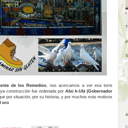
I
T
P
S
ente de los Remedios
, nos acercamos a ver esa torre
uya construcción fue ordenada por
Abù k-Ulà
(Gobernador
 que por situación, por su historia, y por muchos más motivos
l oro
A
C