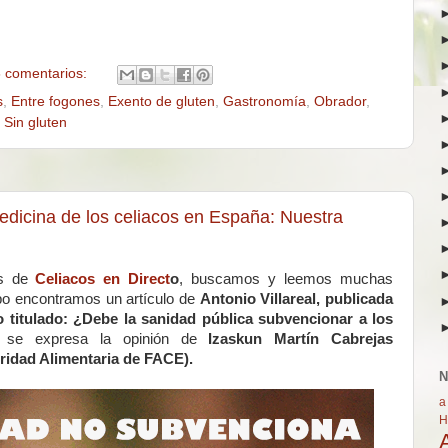
 comentarios:
s
,
Entre fogones
,
Exento de gluten
,
Gastronomía
,
Obrador
,
,
Sin gluten
dicina de los celiacos en España: Nuestra
as de
Celiacos en Direct
o
, buscamos y leemos muchas
empo encontramos un artículo de
Antonio Villareal, publicada
 titulado: ¿Debe la sanidad pública subvencionar a los
se expresa la opinión de
Izaskun Martín Cabrejas
idad Alimentaria de FACE).
N
a
H