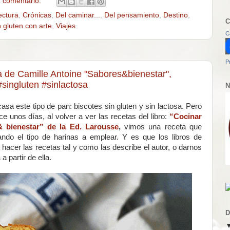
 comentario:
ectura
,
Crónicas
,
Del caminar...
,
Del pensamiento
,
Destino
,
C
n gluten con arte
,
Viajes
C
P
 de Camille Antoine "Sabores&bienestar",
singluten #sinlactosa
N
a este tipo de pan: biscotes sin gluten y sin lactosa. Pero
e unos días, al volver a ver las recetas del libro:
“Cocinar
& bienestar” de la Ed. Larousse
,
vimos una receta que
o el tipo de harinas a emplear. Y es que los libros de
acer las recetas tal y como las describe el autor, o darnos
a partir de ella.
D