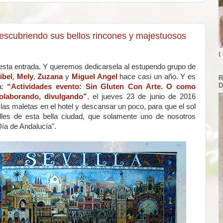
descubriendo sus bellos rincones y majestuosos
I
sta entrada. Y queremos dedicarsela al estupendo grupo de
ibel
,
Mely
,
Zuzana
y
Miguel Angel
hace casi un año. Y es
R
D
a:
“
Actividades evento: Sin Gluten Con Arte. O como
colaborando, divulgando
”
, el jueves 23 de junio de 2016
ar las maletas en el hotel y descansar un poco, para que el sol
lles de esta bella ciudad, que solamente uno de nosotros
Día de Andalucía".