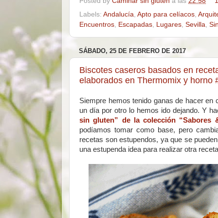
Posted by
Caminar sin gluten
a las
22:58
1
Labels:
Andalucía
,
Apto para celíacos
,
Arquit
Encuentros
,
Escapadas
,
Lugares
,
Sevilla
,
Si
SÁBADO, 25 DE FEBRERO DE 2017
Biscotes caseros basados en receta
elaborados en Thermomix y horno #
Siempre hemos tenido ganas de hacer en cas
un día por otro lo hemos ido dejando. Y hac
sin gluten” de la colección “Sabores 
podíamos tomar como base, pero cambiand
recetas son estupendos, ya que se pueden h
una estupenda idea para realizar otra receta 