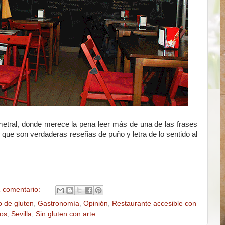
imetral, donde merece la pena leer más de una de las frases
 que son verdaderas reseñas de puño y letra de lo sentido al
 comentario:
o de gluten
,
Gastronomía
,
Opinión
,
Restaurante accesible con
cos
,
Sevilla
,
Sin gluten con arte