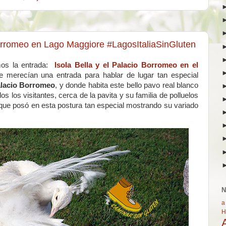
 Borromeo en Lago Maggiore #LagosItaliaSinGluten
mos la entrada:
Isola Bella y el Palacio Borromeo en el
se merecían una entrada para hablar de lugar tan especial
lacio Borromeo
, y donde habita este bello pavo real blanco
os los visitantes, cerca de la pavita y su familia de polluelos
que posó en esta postura tan especial mostrando su variado
N
a
H