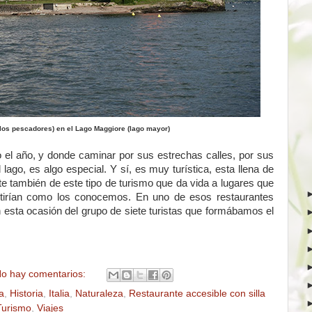
e los pescadores) en el Lago Maggiore (lago mayor)
 el año, y donde caminar por sus estrechas calles, por sus
l lago, es algo especial. Y sí, es muy turística, esta llena de
te también de este tipo de turismo que da vida a lugares que
istirían como los conocemos. En uno de esos restaurantes
 esta ocasión del grupo de siete turistas que formábamos el
o hay comentarios:
a
,
Historia
,
Italia
,
Naturaleza
,
Restaurante accesible con silla
Turismo
,
Viajes