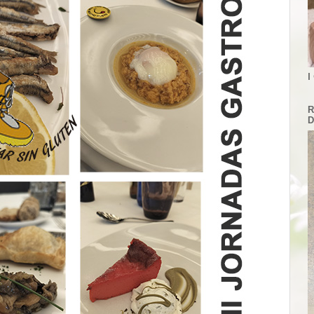
I
R
D