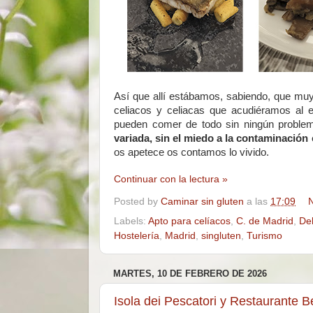
Así que allí estábamos, sabiendo, que muy 
celiacos y celiacas que acudiéramos al 
pueden comer de todo sin ningún proble
variada, sin el miedo a la contaminació
os apetece os contamos lo vivido.
Continuar con la lectura »
Posted by
Caminar sin gluten
a las
17:09
N
Labels:
Apto para celíacos
,
C. de Madrid
,
De
Hostelería
,
Madrid
,
singluten
,
Turismo
MARTES, 10 DE FEBRERO DE 2026
Isola dei Pescatori y Restaurante 