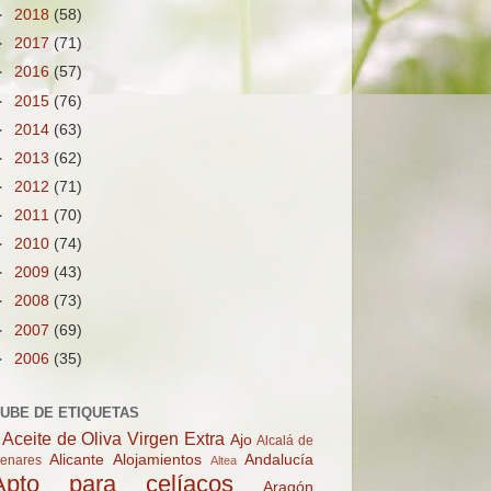
►
2018
(58)
►
2017
(71)
►
2016
(57)
►
2015
(76)
►
2014
(63)
►
2013
(62)
►
2012
(71)
►
2011
(70)
►
2010
(74)
►
2009
(43)
►
2008
(73)
►
2007
(69)
►
2006
(35)
UBE DE ETIQUETAS
Aceite de Oliva Virgen Extra
Ajo
Alcalá de
Alicante
Alojamientos
Andalucía
enares
Altea
Apto para celíacos
Aragón