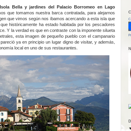
Isola Bella y jardines del Palacio Borromeo en Lago
C
mos que t
omamos nuestra barca contratada, para alejarnos
magen que vimos según nos íbamos acercando a esta isla que
C
 que históricamente ha estado habitada por los pescadores
ce. Y la verdad es que en contraste con la imponente silueta
P
metrales, esta imagen de pequeño pueblo con el campanario
 pareció ya en principio un lugar digno de visitar, y además,
onomía local en uno de sus restaurantes.
N
D