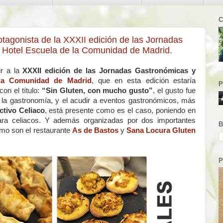
C
otagonista de la XXXII edición de las Jornadas
S Hotel Escuela de la Comunidad de Madrid.
ir a la
XXXII edición de las
Jornadas Gastronómicas y
la Comunidad de Madrid
, que en esta edición estaría
P
on el título:
“Sin Gluten, con mucho gusto”
, el gusto fue
la gastronomía, y el acudir a eventos gastronómicos, más
ctivo Celiaco
, está presente como es el caso, poniendo en
para celiacos. Y además organizadas por dos importantes
B
mo son el restaurante
As de Bastos
y
Sana Locura Gluten
P