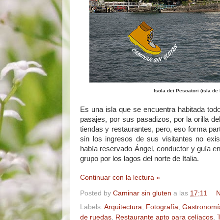
Isola dei Pescatori (isla d
Es una isla que se encuentra habitada todo
pasajes, por sus pasadizos, por la orilla de
tiendas y restaurantes, pero, eso forma par
sin los ingresos de sus visitantes no ex
había reservado Ángel, conductor y guía en
grupo por los lagos del norte de Italia.
Continuar con la lectura »
Posted by
Caminar sin gluten
a las
17:11
N
Labels:
Arquitectura
,
Fotografía
,
Gastronomí
de ruedas
,
Restaurante apto para celíacos
,