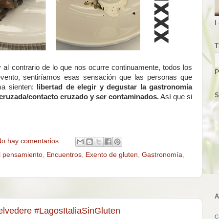
I
T
al contrario de lo que nos ocurre continuamente, todos los
P
evento, sentiríamos esas sensación que las personas que
ma sienten:
libertad de elegir y degustar la gastronomía
S
n cruzada/contacto cruzado y ser contaminados.
Así que si
o hay comentarios:
l pensamiento
,
Encuentros
,
Exento de gluten
,
Gastronomía
,
A
Belvedere #LagosItaliaSinGluten
C