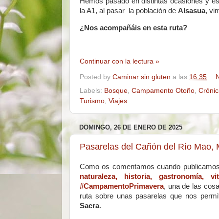
Hemos pasado en distintas ocasiones y est
la A1, al pasar la población de
Alsasua
, vi
¿Nos acompañáis en esta ruta?
Continuar con la lectura »
Posted by
Caminar sin gluten
a las
16:35
N
Labels:
Bosque
,
Campamento Otoño
,
Crónic
Turismo
,
Viajes
DOMINGO, 26 DE ENERO DE 2025
Pasarelas del Cañón del Río Mao, 
Como os comentamos cuando publicamos 
naturaleza, historia, gastronomía, vi
#CampamentoPrimavera
, una de las cos
ruta sobre unas pasarelas que nos permit
Sacra
.