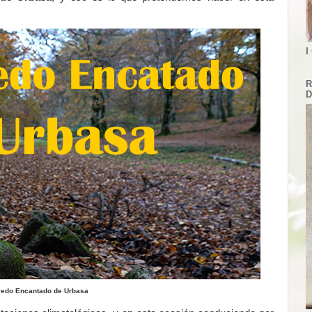
I
R
D
edo Encantado de Urbasa