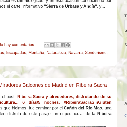
aciones climatológicas, y en esta ocasión conduciendo por
I
mos el cartel informativo
"Sierra de Urbasa y Andía"
, y
...
T
P
o hay comentarios:
S
as
,
Escapadas
,
Montaña
,
Naturaleza
,
Navarra
,
Senderismo
,
Miradores Balcones de Madrid en Ribeira Sacra
el post:
Ribeira Sacra y alrededores, disfrutando de su
ticultura... 6 días/5 noches. #RibeiraSacraSinGluten
A
as que hicimos, fue caminar por el
Cañón del Río Mao
, una
en disfruta de este paraje tan espectacular de la
Ribeira
C