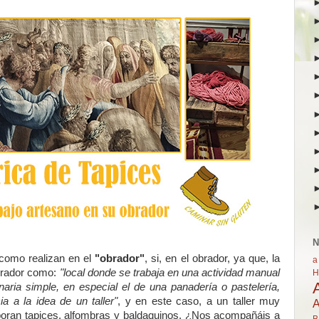
N
omo realizan en el
"obrador"
, si, en el obrador, ya que, la
a
obrador como:
"local donde se trabaja en una actividad manual
H
ria simple, en especial el de una panadería o pastelería,
a a la idea de un taller"
, y en este caso, a un taller muy
A
boran tapices, alfombras y baldaquinos. ¿Nos acompañáis a