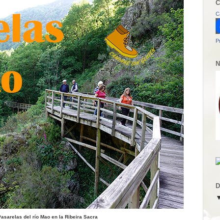
C
C
P
N
D
asarelas del río Mao en la Ribeira Sacra