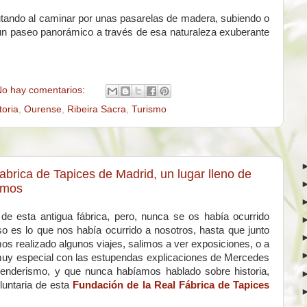
frutando al caminar por unas pasarelas de madera, subiendo o
 un paseo panorámico a través de esa naturaleza exuberante
o hay comentarios:
toria
,
Ourense
,
Ribeira Sacra
,
Turismo
abrica de Tapices de Madrid, un lugar lleno de
bamos
e esta antigua fábrica, pero, nunca se os había ocurrido
 Eso es lo que nos había ocurrido a nosotros, hasta que junto
 realizado algunos viajes, salimos a ver exposiciones, o a
a muy especial con las estupendas explicaciones de Mercedes
nderismo, y que nunca habíamos hablado sobre historia,
oluntaria de esta
Fundación de la Real Fábrica de Tapices