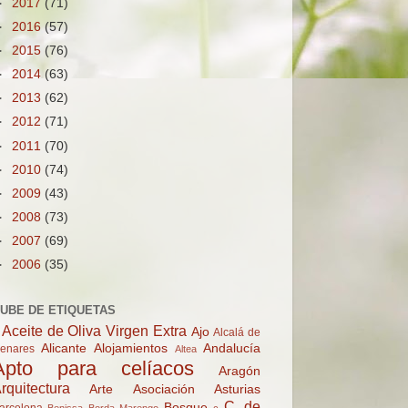
►
2017
(71)
►
2016
(57)
►
2015
(76)
►
2014
(63)
►
2013
(62)
►
2012
(71)
►
2011
(70)
►
2010
(74)
►
2009
(43)
►
2008
(73)
►
2007
(69)
►
2006
(35)
UBE DE ETIQUETAS
Aceite de Oliva Virgen Extra
Ajo
Alcalá de
Alicante
Alojamientos
Andalucía
enares
Altea
Apto para celíacos
Aragón
rquitectura
Arte
Asociación
Asturias
C. de
Bosque