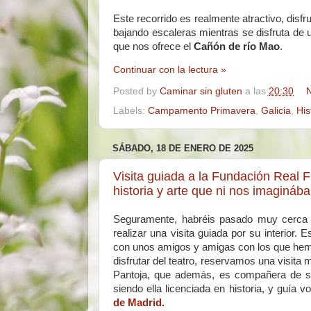
Este recorrido es realmente atractivo, dis
bajando escaleras mientras se disfruta de
que nos ofrece el
Cañón de río Mao
.
Continuar con la lectura »
Posted by
Caminar sin gluten
a las
20:30
N
Labels:
Campamento Primavera
,
Galicia
,
His
SÁBADO, 18 DE ENERO DE 2025
Visita guiada a la Fundación Real F
historia y arte que ni nos imaginá
Seguramente, habréis pasado muy cerca d
realizar una visita guiada por su interior.
con unos amigos y amigas con los que hemos
disfrutar del teatro, reservamos una visit
Pantoja, que además, es compañera de se
siendo ella licenciada en historia, y guía v
de Madrid.