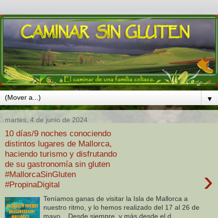
▼
martes, 4 de junio de 2024
10 días/9 noches conociendo
distintos lugares de Mallorca,
haciendo turismo y disfrutando
de su gastronomía sin gluten
›
#MallorcaSinGluten
#PropinaDigital
Teníamos ganas de visitar la Isla de Mallorca a
nuestro ritmo, y lo hemos realizado del 17 al 26 de
mayo . Desde siempre, y más desde el d...