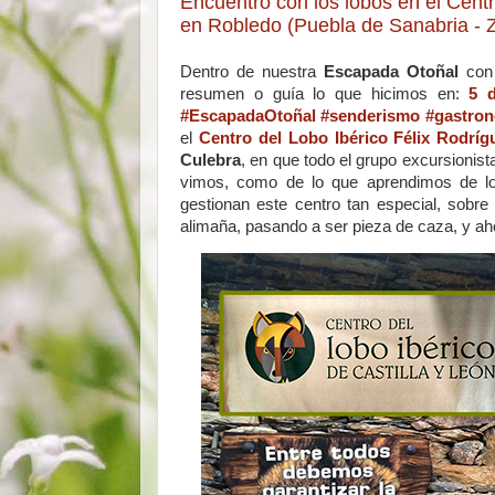
Encuentro con los lobos en el Centr
en Robledo (Puebla de Sanabria -
Dentro de nuestra
Escapada Otoñal
con 
resumen o guía lo que hicimos en:
5 d
#EscapadaOtoñal #senderismo #gastron
el
Centro del Lobo Ibérico Félix Rodríg
Culebra
, en que todo el grupo excursionist
vimos, como de lo que aprendimos de lo
gestionan este centro tan especial, sob
alimaña, pasando a ser pieza de caza, y ah