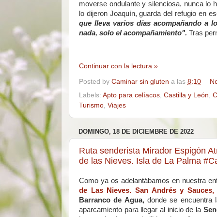
moverse ondulante y silenciosa, nunca lo h
lo dijeron Joaquín, guarda del refugio en e
que lleva varios días acompañando a l
nada, solo el acompañamiento".
Tras pern
Continuar con la lectura »
Posted by
Caminar sin gluten
a las
8:10
No
Labels:
Apto para celíacos
,
Castilla y León
,
C
Turismo
,
Viajes
DOMINGO, 18 DE DICIEMBRE DE 2022
Ruta senderista Mirador Espigón At
de las Nieves. Isla de La Palma
Como ya os adelantábamos en nuestra en
de Las Nieves. San Andrés y Sauces, 
Barranco de Agua,
donde se encuentra 
aparcamiento para llegar al inicio de la
Sen