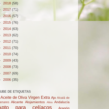
►
2018
(58)
►
2017
(71)
►
2016
(57)
►
2015
(76)
►
2014
(63)
►
2013
(62)
►
2012
(71)
►
2011
(70)
►
2010
(74)
►
2009
(43)
►
2008
(73)
►
2007
(69)
►
2006
(35)
UBE DE ETIQUETAS
Aceite de Oliva Virgen Extra
Ajo
Alcalá de
Alicante
Alojamientos
Andalucía
enares
Altea
Apto para celíacos
Aragón