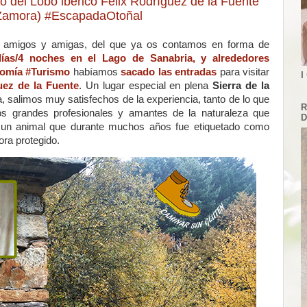
o del Lobo ibérico Félix Rodríguez de la Fuente
 Zamora) #EscapadaOtoñal
amigos y amigas, del que ya os contamos en forma de
ías/4 noches en el Lago de Sanabria, y alrededores
omía #Turismo
habíamos
sacado las entradas
para visitar
I
uez de la Fuente
. Un lugar especial en plena
Sierra de la
a, salimos muy satisfechos de la experiencia, tanto de lo que
R
s grandes profesionales y amantes de la naturaleza que
D
re un animal que durante muchos años fue etiquetado como
ora protegido.