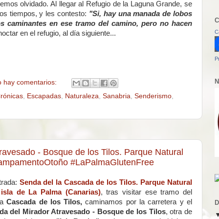
emos olvidado. Al llegar al Refugio de la Laguna Grande, se
sos tiempos, y les contesto:
"Si, hay una manada de lobos
C
os caminantes en ese tramo del camino, pero no hacen
C
octar en el refugio, al día siguiente...
P
N
 hay comentarios:
rónicas
,
Escapadas
,
Naturaleza
,
Sanabria
,
Senderismo
,
ravesado - Bosque de los Tilos. Parque Natural
 #CampamentoOtoño #LaPalmaGlutenFree
trada:
Senda del la Cascada de los Tilos. Parque Natural
isla de La Palma (Canarias)
, tras visitar ese tramo del
la
Cascada de los Tilos,
caminamos por la carretera y el
D
da del Mirador Atravesado - Bosque de los Tilos
, otra de