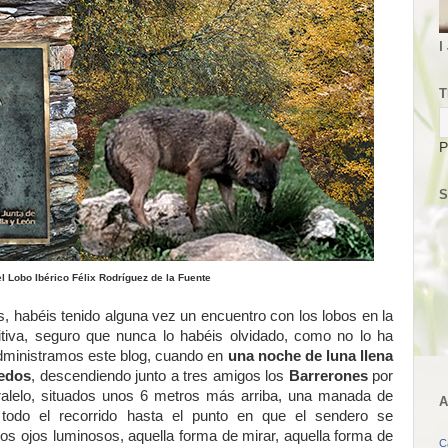
I
T
P
S
el Lobo Ibérico Félix Rodríguez de la Fuente
, habéis tenido alguna vez un encuentro con los lobos en la
itiva, seguro que nunca lo habéis olvidado, como no lo ha
dministramos este blog, cuando en
una noche de luna llena
redos
, descendiendo junto a tres amigos los
Barrerones
por
ralelo, situados unos 6 metros más arriba, una manada de
A
odo el recorrido hasta el punto en que el sendero se
los ojos luminosos, aquella forma de mirar, aquella forma de
C