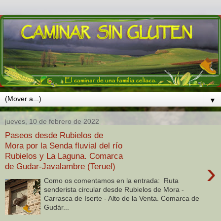
▼
jueves, 10 de febrero de 2022
Paseos desde Rubielos de
Mora por la Senda fluvial del río
Rubielos y La Laguna. Comarca
›
de Gudar-Javalambre (Teruel)
Como os comentamos en la entrada: Ruta
senderista circular desde Rubielos de Mora -
Carrasca de Iserte - Alto de la Venta. Comarca de
Gudár...