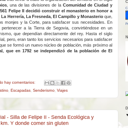
C
ios
, una de las divisiones de la
Comunidad de Ciudad y
C
561 Felipe II decidió construir el monasterio en honor a
:
La Herrería, La Fresneda, El Campillo y Monasterio
que,
 los monjes y la Corte, para satisfacer sus necesidades. En
P
de pertenecer a la Tierra de Segovia, convirtiéndose en un
ismo, que dependían directamente del rey. Hasta el siglo
N
ial, pero, eran tanto los servicios necesarios para satisfacer
l, que se formó un nuevo núcleo de población, más próximo al
l, que en 1792 se independizó de la población de El
o hay comentarios:
stino
,
Escapadas
,
Senderismo
,
Viajes
D
l - Silla de Felipe II - Senda Ecológica y
11 km. Y donde comer sin gluten