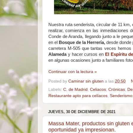
Nuestra ruta senderista, circular de 11 km,
realizar, comienza en las inmediaciones 
Conde de Aranda, llegando junto a le pequ
en el
Bosque de la Herrería,
desde donde p
carretera M-505 que tantas veces hemos
Alameda
y hacer cursos en
El Espíritu d
en algunas ocasiones junto a familiares fot
Continuar con la lectura »
Posted by
Caminar sin gluten
a las
20:50
N
Labels:
C. de Madrid
,
Celiacos
,
Crónicas
,
De
Restaurante apto para celíacos
,
Senderismo
JUEVES, 30 DE DICIEMBRE DE 2021
Massa Mater, productos sin gluten 
oportunidad ya impresionan.