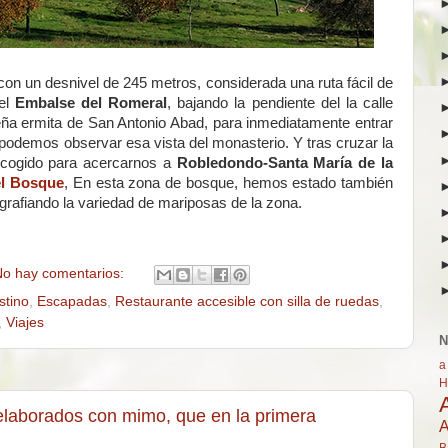
 con un desnivel de 245 metros, considerada una ruta fácil de
del
Embalse del Romeral
, bajando la pendiente del la calle
eña ermita de San Antonio Abad, para inmediatamente entrar
odemos observar esa vista del monasterio. Y tras cruzar la
 cogido para acercarnos a
Robledondo-Santa María de la
el Bosque
, En esta zona de bosque, hemos estado también
ografiando la variedad de mariposas de la zona.
o hay comentarios:
stino
,
Escapadas
,
Restaurante accesible con silla de ruedas
,
,
Viajes
N
a
H
elaborados con mimo, que en la primera
A