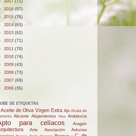
►
2017
(71)
►
2016
(57)
►
2015
(76)
►
2014
(63)
►
2013
(62)
►
2012
(71)
►
2011
(70)
►
2010
(74)
►
2009
(43)
►
2008
(73)
►
2007
(69)
►
2006
(35)
UBE DE ETIQUETAS
Aceite de Oliva Virgen Extra
Ajo
Alcalá de
Alicante
Alojamientos
Andalucía
enares
Altea
Apto para celíacos
Aragón
rquitectura
Arte
Asociación
Asturias
C. de
Bosque