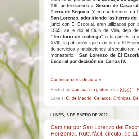
XIII, perteneciendo al
Sexmo de Casarrub
Tierra de Segovia
. Y en ese termino, en
1
San Lorenzo, adquiriendo las tierras de
junto con El Escorial, eran utilizados por
1565, se le dió el título de Villa, dejó 
"Territorio de realengo"
o lo que es lo m
XVIII, la población que existía era El Escor
de servicios y habitaciones al sequito rea
monasterio:
San Lorenzo de El Escoria
Escorial por decisión de Carlos IV.
Continuar con la lectura »
Posted by
Caminar sin gluten
a las
21:27
N
Labels:
C. de Madrid
,
Celiacos
,
Crónicas
,
De
LUNES, 3 DE ENERO DE 2022
Caminar por San Lorenzo del Escoria
Horizontal. Ruta fácil, circula, de 