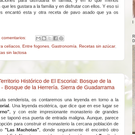
raciones para disfrutarla el familia, y en lo que menos
ue les gustara a la familia y en disfrutar con ellos. Y eso si
es encantó esta y otra receta de pavo asado que ya os
I
R
 comentarios:
D
ra celíacos
,
Entre fogones
,
Gastronomía
,
Recetas sin azúcar
,
as sin lactosa
erritorio Histórico de El Escorial: Bosque de la
s - Bosque de la Herrería. Sierra de Guadarrama
ta senderista, os contaremos una leyenda en torno a la
orial
. Una leyenda esotérica, que dice que en ese lugar se
erno"
, y con este impresionante monasterio de grandes
, se taponó esa puerta de entrada maligna. Aunque, parece
opción para construir el monasterio la cercana población de
omo
"Las Machotas"
, donde seguramente él encontró otro