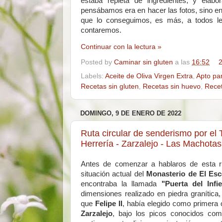
estaba repleta de ingredientes, y elabo
pensábamos era en hacer las fotos, sino en q
que lo conseguimos, es más, a todos l
contaremos.
Continuar con la lectura »
Posted by
Caminar sin gluten
a las
16:52
2
Labels:
Aceite de Oliva Virgen Extra
,
Apto pa
Recetas sin gluten
,
Recetas sin huevo
,
Recet
DOMINGO, 9 DE ENERO DE 2022
Ruta circular de senderismo por el T
Herrería - Zarzalejo - Las Machota
Antes de comenzar a hablaros de esta ru
situación actual del
Monasterio de El Esc
encontraba la llamada
"Puerta del Infi
dimensiones realizado en piedra granítica
que
Felipe II
, había elegido como primera 
Zarzalejo
, bajo los picos conocidos c