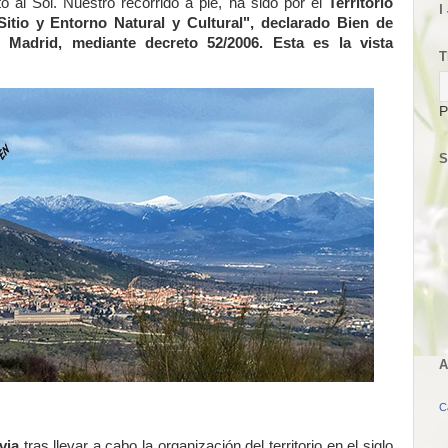
to al Sol. Nuestro recorrido a pie, ha sido por el
Territorio
I
Sitio y Entorno Natural y Cultural", declarado Bien de
 Madrid, mediante decreto 52/2006. Esta es la vista
T
P
S
A
C
via
tras llevar a cabo la organización del territorio en el siglo