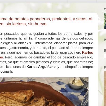
C
ama de patatas panaderas, pimientos, y setas. Al
en, sin lactosa, sin huevo.
son pescados que les gustan a todos los comensales, y por
 juntamos la familia. Y como además de los dos celiacos,
P
alérgico al anisakis... Intentamos elaborar platos para que
uena gastronomía, y por tanto, el pescado siempre, siempre
B
a en la que nos hemos basado es la del gran cocinero
Karlos
as
.
Pero, además de cambiar el tipo de pescado empleado,
tes, ya que el emplea plátanos y ciruelas, que nosotros no;
 explicaciones de
Karlos Arguiñano
, y su simpatía, siempre
P
ocinarla.