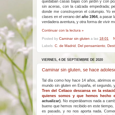
quedaban casas bajas con jardín y con poz
sin aceras, con la calzada empedrada; p
donde me construyeron el columpio. Yo era
clases en el verano del
año 1964
, a pasar 
verdadera aventura, y otra forma de vivir mu
Continuar con la lectura »
Posted by
Caminar sin gluten
a las
18:01
N
Labels:
C. de Madrid
,
Del pensamiento
,
Dest
VIERNES, 4 DE SEPTIEMBRE DE 2020
Caminar sin gluten, se hace adoles
Tal día como hoy hace 14 años, abrimos est
mundo sin gluten en España, el segundo, y 
Tren del Celiaco descansa en la estac
quienes somos y que hemos hecho en 
actualizar)
. No esperábamos nada a cambio 
bueno que hemos recibido en este tiempo, l
es pasado, y no nos aporta nada. Comenz