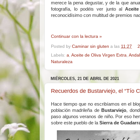
merece la pena degustar, y de la que anual
fotografía, lo podéis ver junto al
Aceit
reconocidísimo con multitud de premios nac
Continuar con la lectura »
Posted by
Caminar sin gluten
a las
11:27
2
Labels:
a
,
Aceite de Oliva Virgen Extra
,
Andal
Naturaleza
MIÉRCOLES, 21 DE ABRIL DE 2021
Recuerdos de Bustarviejo, el “Tío C
Hace tiempo que no escribíamos en el blog
población madrileña de
Bustarviejo
, dond
paso algunos veranos de niño. Por eso hemo
sobre este pueblo de la
Sierra de Guadar