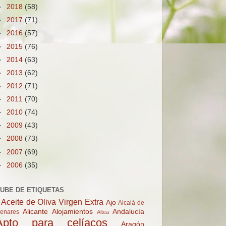
►
2018
(58)
►
2017
(71)
►
2016
(57)
►
2015
(76)
►
2014
(63)
►
2013
(62)
►
2012
(71)
►
2011
(70)
►
2010
(74)
►
2009
(43)
►
2008
(73)
►
2007
(69)
►
2006
(35)
UBE DE ETIQUETAS
Aceite de Oliva Virgen Extra
Ajo
Alcalá de
Alicante
Alojamientos
Andalucía
enares
Altea
Apto para celíacos
Aragón