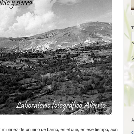
I
T
P
S
A
r mi niñez de un niño de barrio, en el que, en ese tiempo, aún
C