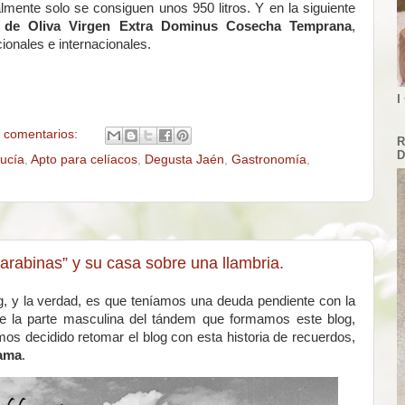
mente solo se consiguen unos 950 litros. Y en la siguiente
e de Oliva Virgen Extra Dominus Cosecha Temprana
,
ionales e internacionales.
I
 comentarios:
R
D
ucía
,
Apto para celíacos
,
Degusta Jaén
,
Gastronomía
,
arabinas” y su casa sobre una llambria.
, y la verdad, es que teníamos una deuda pendiente con la
e la parte masculina del tándem que formamos este blog,
s decidido retomar el blog con esta historia de recuerdos,
rama
.