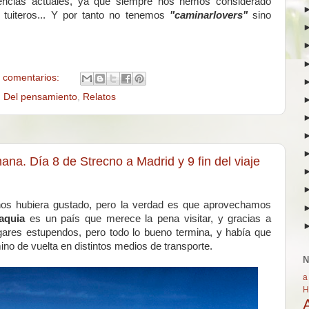
encias actuales, ya que siempre nos hemos considerado
i tuiteros... Y por tanto no tenemos
"caminarlovers"
sino
 comentarios:
,
Del pensamiento
,
Relatos
na. Día 8 de Strecno a Madrid y 9 fin del viaje
os hubiera gustado, pero la verdad es que aprovechamos
vaquia
es un país que merece la pena visitar, y gracias a
gares estupendos, pero todo lo bueno termina, y había que
no de vuelta en distintos medios de transporte.
N
a
H