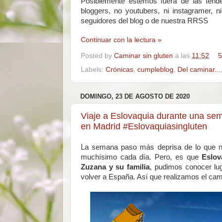
Posiblemente estemos fuera de las tend
bloggers, no youtubers, ni instagramer, n
seguidores del blog o de nuestra RRSS
Continuar con la lectura »
Posted by
Caminar sin gluten
a las
11:52
5
Labels:
Crónicas
,
cumpleblog
,
Del caminar...
DOMINGO, 23 DE AGOSTO DE 2020
Viaje a Eslovaquia durante una sema
en Madrid #Eslovaquiasingluten
La semana paso más deprisa de lo que n
muchísimo cada día. Pero, es que
Eslo
Zuzana y su familia
, pudimos conocer lu
volver a España. Así que realizamos el cami