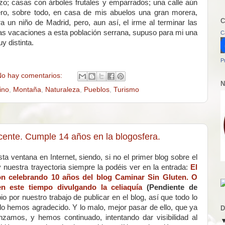
o; casas con árboles frutales y emparrados; una calle aún
ero, sobre todo, en casa de mis abuelos una gran morera,
C
 un niño de Madrid, pero, aun así, el irme al terminar las
las vacaciones a esta población serrana, supuso para mi una
C
y distinta.
P
o hay comentarios:
N
ino
,
Montaña
,
Naturaleza
,
Pueblos
,
Turismo
cente. Cumple 14 años en la blogosfera.
a ventana en Internet, siendo, si no el primer blog sobre el
nuestra trayectoria siempre la podéis ver en la entrada:
El
ión celebrando 10 años del blog Caminar Sin Gluten. O
este tiempo divulgando la celiaquía
(Pendiente de
por nuestro trabajo de publicar en el blog, así que todo lo
o hemos agradecido. Y lo malo, mejor pasar de ello, que ya
D
amos, y hemos continuado, intentando dar visibilidad al