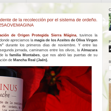
C
dente de la recolección por el sistema de ordeño.
 #25AOVEMAGINA
ción de Origen Protegida Sierra Mágina
, tuvimos la
 donde apreciamos la
magia de los Aceites de Oliva Virgen
P
ún”
durante los primeros días de noviembre. Y entre las
 segunda jornada, caminamos entre los olivos, la
Almazara
 de la
familia Montabes
, que nos abrió las puertas de su
lación de
Mancha Real (Jaén).
B
P