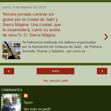
lunes, 4 de febrero de 2019
Tercera jornada caminar sin
gluten por la ciudad de Jaén y
Sierra Mágina. Una ciudad, que
te sorprenderá, como su aceite
›
de oliva D. O. Sierra Mágina.
Ya habíamos realizado los talleres organizados
por la Asociación de Celiacos de Jaén , de Primera
Jornada: Dulces y Salados , así como la ...
‹
›
Inicio
Ver versión web
CAMINANTES
Spain
Ver todo mi perfil