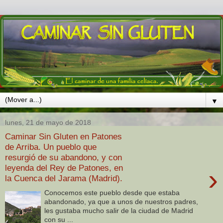
▼
lunes, 21 de mayo de 2018
Caminar Sin Gluten en Patones
de Arriba. Un pueblo que
resurgió de su abandono, y con
leyenda del Rey de Patones, en
›
la Cuenca del Jarama (Madrid).
Conocemos este pueblo desde que estaba
abandonado, ya que a unos de nuestros padres,
les gustaba mucho salir de la ciudad de Madrid
con su ...