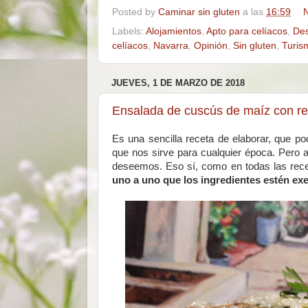
Posted by
Caminar sin gluten
a las
16:59
N
Labels:
Alojamientos
,
Apto para celíacos
,
Des
celíacos
,
Navarra
,
Opinión
,
Sin gluten
,
Turis
JUEVES, 1 DE MARZO DE 2018
Ensalada de cuscús de maíz con re
Es una sencilla receta de elaborar, que p
que nos sirve para cualquier época. Pero 
deseemos. Eso sí, como en todas las rec
uno a uno que los ingredientes estén exe