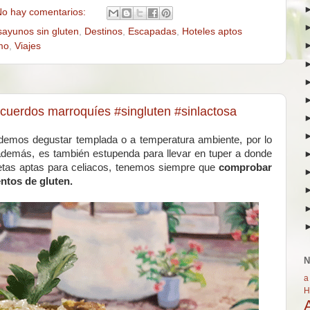
o hay comentarios:
ayunos sin gluten
,
Destinos
,
Escapadas
,
Hoteles aptos
mo
,
Viajes
cuerdos marroquíes #singluten #sinlactosa
odemos degustar templada o a temperatura ambiente, por lo
además, es también estupenda para llevar en tuper a donde
etas aptas para celiacos, tenemos siempre que
comprobar
ntos de gluten.
N
a
H