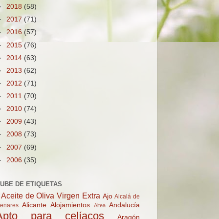
►
2018
(58)
►
2017
(71)
►
2016
(57)
►
2015
(76)
►
2014
(63)
►
2013
(62)
►
2012
(71)
►
2011
(70)
►
2010
(74)
►
2009
(43)
►
2008
(73)
►
2007
(69)
►
2006
(35)
UBE DE ETIQUETAS
Aceite de Oliva Virgen Extra
Ajo
Alcalá de
Alicante
Alojamientos
Andalucía
enares
Altea
Apto para celíacos
Aragón