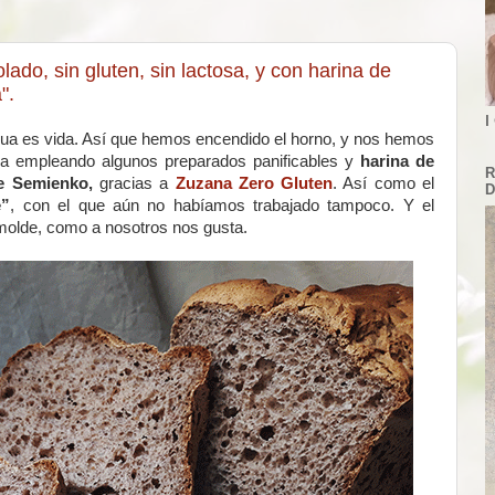
do, sin gluten, sin lactosa, y con harina de
".
I
 agua es vida. Así que hemos encendido el horno, y nos hemos
osa empleando algunos preparados panificables y
harina de
R
de Semienko,
gracias a
Zuzana Zero Gluten
. Así como el
D
e”
, con el que aún no habíamos trabajado tampoco. Y el
 molde, como a nosotros nos gusta.