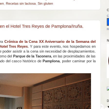
ten
,
Recetas sin lactosa
,
Sin gluten
C
C
en el Hotel Tres Reyes de Pamplona/Iruña.
P
N
tra
Crónica de la Cena XX Aniversario de la Semana del
Hotel Tres Reyes
. Y para este evento, nos hospedamos en
te poder asistir a la cena sin necesidad de desplazamientos.
tremo del
Parque de la Taconera
, en las proximidades de las
 lado del casco histórico de
Pamplona
, poder caminar por la
D