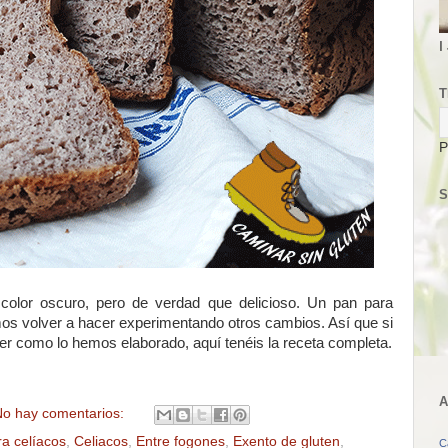
I
T
P
S
color oscuro, pero de verdad que delicioso. Un pan para
s volver a hacer experimentando otros cambios. Así que si
cer como lo hemos elaborado, aquí tenéis la receta completa.
A
o hay comentarios:
ra celíacos
,
Celiacos
,
Entre fogones
,
Exento de gluten
,
C