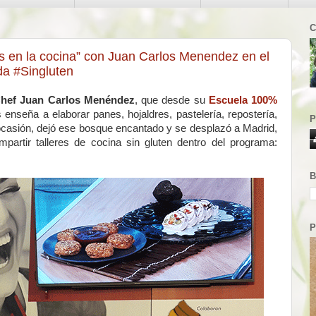
C
ias en la cocina” con Juan Carlos Menendez en el
a #Singluten
hef Juan Carlos Menéndez
, que desde su
Escuela 100%
s enseña a elaborar panes, hojaldres, pastelería, repostería,
P
ocasión, dejó ese bosque encantado y se desplazó a Madrid,
partir talleres de cocina sin gluten dentro del programa:
B
P