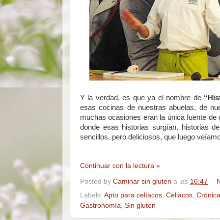
Y la verdad, es que ya el nombre de
“His
esas cocinas de nuestras abuelas, de nu
muchas ocasiones eran la única fuente de ca
donde esas historias surgían, historias 
sencillos, pero deliciosos, que luego veíam
Continuar con la lectura »
Posted by
Caminar sin gluten
a las
16:47
N
Labels:
Apto para celíacos
,
Celiacos
,
Crónic
Gastronomía
,
Sin gluten