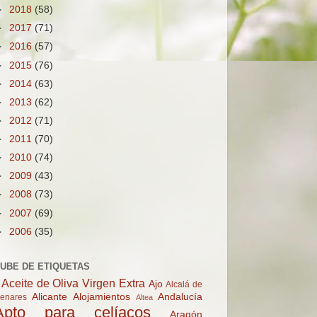
►
2018
(58)
►
2017
(71)
►
2016
(57)
►
2015
(76)
►
2014
(63)
►
2013
(62)
►
2012
(71)
►
2011
(70)
►
2010
(74)
►
2009
(43)
►
2008
(73)
►
2007
(69)
►
2006
(35)
UBE DE ETIQUETAS
Aceite de Oliva Virgen Extra
Ajo
Alcalá de
Alicante
Alojamientos
Andalucía
enares
Altea
Apto para celíacos
Aragón