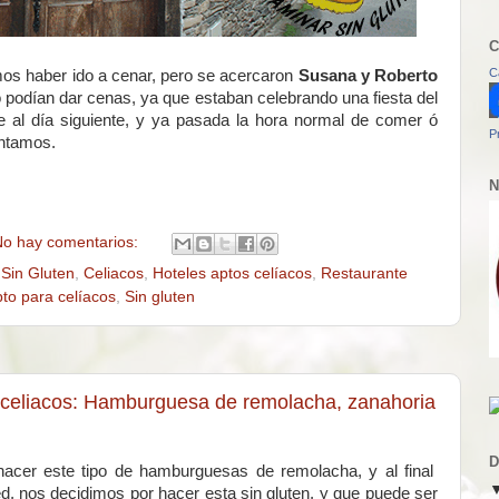
C
C
mos haber ido a cenar, pero se acercaron
Susana y Roberto
no podían dar cenas, ya que estaban celebrando una fiesta del
e al día siguiente, y ya pasada la hora normal de comer ó
P
entamos.
N
o hay comentarios:
Sin Gluten
,
Celiacos
,
Hoteles aptos celíacos
,
Restaurante
to para celíacos
,
Sin gluten
a celiacos: Hamburguesa de remolacha, zanahoria
D
cer este tipo de hamburguesas de remolacha, y al final
ed, nos decidimos por hacer esta sin gluten, y que puede ser