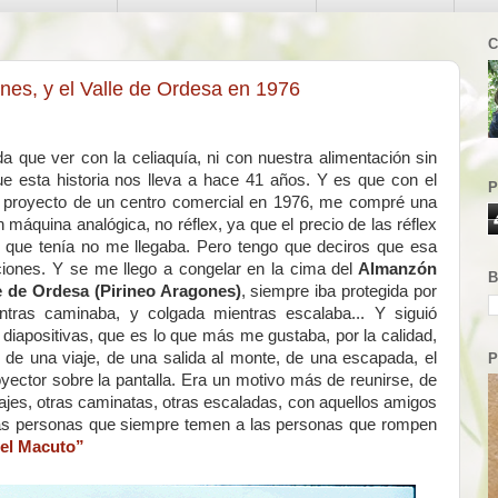
C
nes, y el Valle de Ordesa en 1976
da que ver con la celiaquía, ni con nuestra alimentación sin
 esta historia nos lleva a hace 41 años. Y es que con el
P
n proyecto de un centro comercial en 1976, me compré una
 máquina analógica, no réflex, ya que el precio de las réflex
o que tenía no me llegaba. Pero tengo que deciros que esa
ones. Y se me llego a congelar en la cima del
Almanzón
B
e de Ordesa (Pirineo Aragones)
, siempre iba protegida por
tras caminaba, y colgada mientras escalaba... Y siguió
diapositivas, que es lo que más me gustaba, por la calidad,
 de una viaje, de una salida al monte, de una escapada, el
P
oyector sobre la pantalla. Era un motivo más de reunirse, de
viajes, otras caminatas, otras escaladas, con aquellos amigos
sas personas que siempre temen a las personas que rompen
el Macuto”