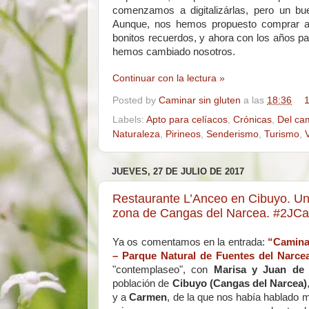
comenzamos a digitalizárlas, pero un bu
Aunque, nos hemos propuesto comprar alg
bonitos recuerdos, y ahora con los años pa
hemos cambiado nosotros.
Continuar con la lectura »
Posted by
Caminar sin gluten
a las
18:36
1
Labels:
Apto para celíacos
,
Crónicas
,
Del cam
Naturaleza
,
Pirineos
,
Senderismo
,
Turismo
,
JUEVES, 27 DE JULIO DE 2017
Restaurante L’Anceo en Cibuyo. Un l
zona de Cangas del Narcea. #2JCan
Ya os comentamos en la entrada:
“Caminar 
– Parque Natural de Fuentes del Narcea
"contemplaseo",
con
Marisa y Juan d
población de
Cibuyo (Cangas del Narcea)
y a
Carmen
, de la que nos había hablado m