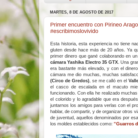
MARTES, 8 DE AGOSTO DE 2017
Primer encuentro con Pirineo Arago
#escribimoslovivido
Esta historia, esta experiencia no tiene na
gluten desde hace más de 20 años. Ya que
primer dinero que gané colaborando en u
cámara Yashika Electro 35 GTX
. Una gran
era bastante más elevado, y con el diner
cámara me dio muchas, muchas satisfacci
(Circo de Gredos)
, se me calló en el
Vall
el casco de escalada en el macuto mien
funcionando. Con ella he realizado muchas 
el colorido y lo agradable que era después
juntarnos los amigos para verlas con el pr
hablar, de compartir, y de organizar otros 
de juventud, aquellos denominados por e
los moldes establecidos como:
“Guarros d