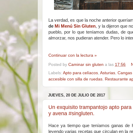
La verdad, es que la noche anterior quería
de
Mi Menú Sin Gluten
, y la dijeron que 
pueblo, por lo que teníamos dudas, de qu
almorzar, nos pudieran atender. Pero lo int
Continuar con la lectura »
Posted by
Caminar sin gluten
a las
17:56
N
Labels:
Apto para celíacos
,
Asturias
,
Cangas 
accesible con silla de ruedas
,
Restaurante ap
JUEVES, 20 DE JULIO DE 2017
Un exquisito trampantojo apto par
y avena #singluten.
Hace ya tiempo que teníamos ganas de ha
leyendo varias recetas que circulan en la r