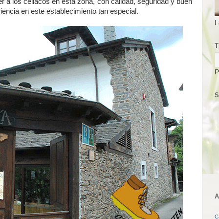
 a los celiacos en esta zona, con calidad, seguridad y buen
encia en este establecimiento tan especial.
I
T
P
S
A
C