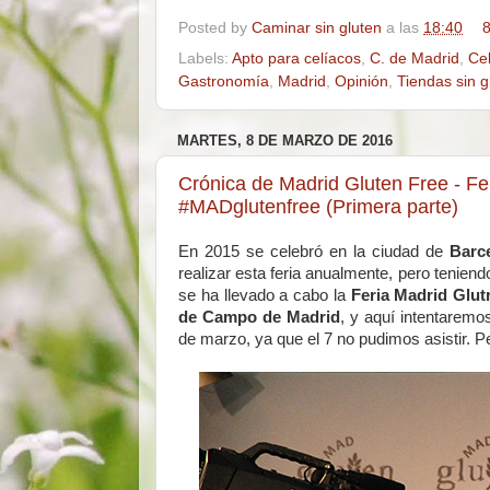
Posted by
Caminar sin gluten
a las
18:40
8
Labels:
Apto para celíacos
,
C. de Madrid
,
Ce
Gastronomía
,
Madrid
,
Opinión
,
Tiendas sin g
MARTES, 8 DE MARZO DE 2016
Crónica de Madrid Gluten Free - Fer
#MADglutenfree (Primera parte)
En 2015 se celebró en la ciudad de
Barc
realizar esta feria anualmente, pero tenien
se ha llevado a cabo la
Feria Madrid Glu
de Campo de Madrid
, y aquí intentaremo
de marzo, ya que el 7 no pudimos asistir. Pe