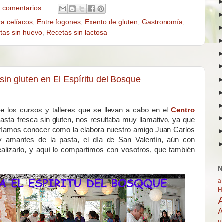
 comentarios:
ra celíacos
,
Entre fogones
,
Exento de gluten
,
Gastronomía
,
tas sin huevo
,
Recetas sin lactosa
in gluten en El Espíritu del Bosque
de los cursos y talleres que se llevan a cabo en el
Centro
pasta fresca sin gluten, nos resultaba muy llamativo, ya que
eríamos conocer como la elabora nuestro amigo Juan Carlos
amantes de la pasta, el día de San Valentín, aún con
lizarlo, y aquí lo compartimos con vosotros, que también
N
a
H
A