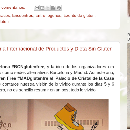
 comentarios:
liacos
,
Encuentros
,
Entre fogones
,
Exento de gluten
,
I
luten
R
D
ia Internacional de Productos y Dieta Sin Gluten
elona
#BCNglutenfree
, y la idea de los organizadores era
do como sedes alternativos Barcelona y Madrid. Así este año,
tren Free #MADglutenfre
al
Palacio de Cristal de la Casa
s contaros nuestra visión de lo vivido durante los días 5 y 6
ro, no es sencillo resumir en un post todo lo vivido.