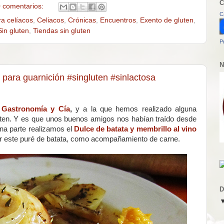
C
 comentarios:
C
ra celíacos
,
Celiacos
,
Crónicas
,
Encuentros
,
Exento de gluten
,
Sin gluten
,
Tiendas sin gluten
P
N
e para guarnición #singluten #sinlactosa
r
Gastronomía y Cía
,
y a la que hemos realizado alguna
uten. Y es que unos buenos amigos nos habían traído desde
na parte realizamos el
Dulce de batata y membrillo al vino
er este puré de batata, como acompañamiento de carne.
D