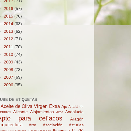
►
2017
(71)
►
2016
(57)
►
2015
(76)
►
2014
(63)
►
2013
(62)
►
2012
(71)
►
2011
(70)
►
2010
(74)
►
2009
(43)
►
2008
(73)
►
2007
(69)
►
2006
(35)
UBE DE ETIQUETAS
Aceite de Oliva Virgen Extra
Ajo
Alcalá de
Alicante
Alojamientos
Andalucía
enares
Altea
Apto para celíacos
Aragón
rquitectura
Arte
Asociación
Asturias
C. de
Bosque