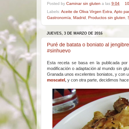
Posted by
Caminar sin gluten
a las
9:04
10
Labels:
Aceite de Oliva Virgen Extra
,
Apto pa
Gastronomía
,
Madrid
,
Productos sin gluten
,
JUEVES, 3 DE MARZO DE 2016
Puré de batata o boniato al jengibr
#sinhuevo
Esta receta se basa en la publicada po
modificación o adaptación al mundo sin gl
Granada unos excelentes boniatos, y con u
moscatel
,
y con otra parte, decidimos hac