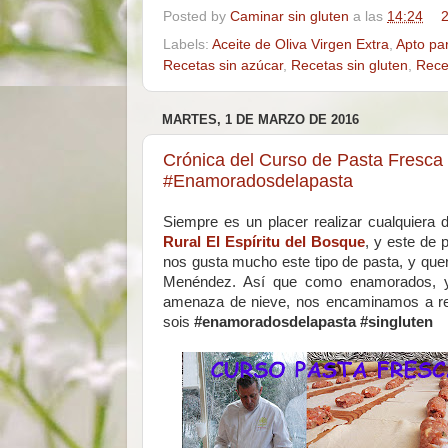
Posted by
Caminar sin gluten
a las
14:24
2
Labels:
Aceite de Oliva Virgen Extra
,
Apto pa
Recetas sin azúcar
,
Recetas sin gluten
,
Rece
MARTES, 1 DE MARZO DE 2016
Crónica del Curso de Pasta Fresca s
#Enamoradosdelapasta
Siempre es un placer realizar cualquiera 
Rural El Espíritu del Bosque
, y este de 
nos gusta mucho este tipo de pasta, y qu
Menéndez. Así que como enamorados, y 
amenaza de nieve, nos encaminamos a rea
sois
#enamoradosdelapasta #singluten