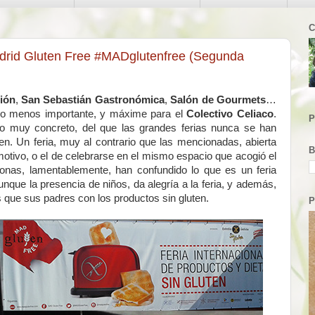
C
Madrid Gluten Free #MADglutenfree (Segunda
ión
,
San Sebastián Gastronómica
,
Salón de Gourmets
…
llo menos importante, y máxime para el
Colectivo Celiaco
.
P
o muy concreto, del que las grandes ferias nunca se han
en. Un feria, muy al contrario que las mencionadas, abierta
B
motivo, o el de celebrarse en el mismo espacio que acogió el
sonas, lamentablemente, han confundido lo que es un feria
unque la presencia de niños, da alegría a la feria, y además,
 que sus padres con los productos sin gluten.
P