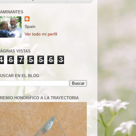
AMINANTES
Spain
Ver todo mi perfil
ÁGINAS VISTAS
4
6
7
5
5
6
3
USCAR EN EL BLOG
REMIO HONORÍFICO A LA TRAYECTORIA