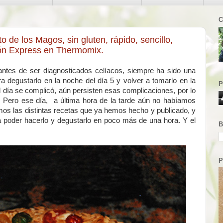
C
 de los Magos, sin gluten, rápido, sencillo,
cón Express en Thermomix.
ntes de ser diagnosticados celíacos, siempre ha sido una
ra degustarlo en la noche del día 5 y volver a tomarlo en la
P
día se complicó, aún persisten esas complicaciones, por lo
 Pero ese día, a última hora de la tarde aún no habíamos
os las distintas recetas que ya hemos hecho y publicado, y
a poder hacerlo y degustarlo en poco más de una hora. Y el
B
P