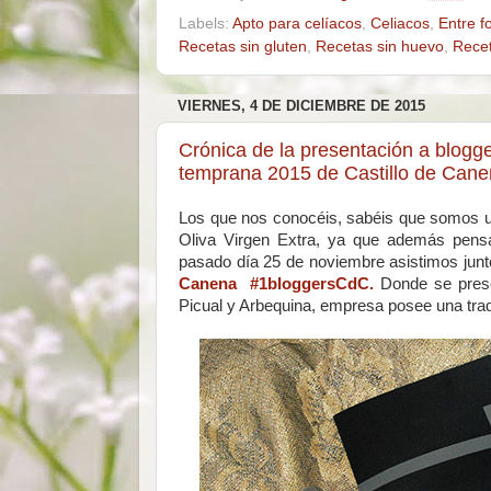
Labels:
Apto para celíacos
,
Celiacos
,
Entre f
Recetas sin gluten
,
Recetas sin huevo
,
Recet
VIERNES, 4 DE DICIEMBRE DE 2015
Crónica de la presentación a blogg
temprana 2015 de Castillo de Ca
Los que nos conocéis, sabéis que somos 
Oliva Virgen Extra, ya que además pensa
pasado día 25 de noviembre asistimos junt
Canena #1bloggersCdC.
Donde se prese
Picual y Arbequina, empresa posee una trad