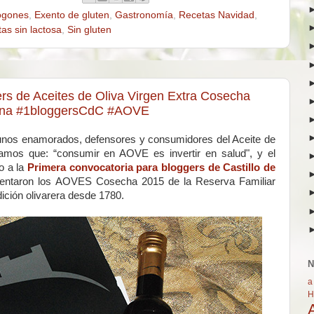
ogones
,
Exento de gluten
,
Gastronomía
,
Recetas Navidad
,
as sin lactosa
,
Sin gluten
ers de Aceites de Oliva Virgen Extra Cosecha
nena #1bloggersCdC #AOVE
unos enamorados, defensores y consumidores del Aceite de
mos que: “consumir en AOVE es invertir en salud", y el
o a la
Primera convocatoria para bloggers de Castillo de
ntaron los AOVES Cosecha 2015 de la Reserva Familiar
ición olivarera desde 1780.
N
a
H