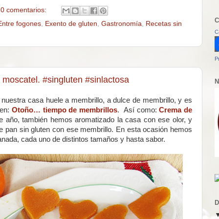
0 comentarios:
C
Entre fogones
,
Exento de gluten
,
Gastronomía
,
Recetas sin
C
P
o moscatel. #singluten #sinlactosa
N
 nuestra casa huele a membrillo, a dulce de membrillo, y es
 en:
Otoño… tiempo de membrillos
. Así como:
Crema de
te año, también hemos aromatizado la casa con ese olor, y
 pan sin gluten con ese membrillo. En esta ocasión hemos
anada, cada uno de distintos tamaños y hasta sabor.
D