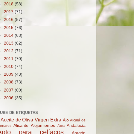
►
2018
(58)
►
2017
(71)
►
2016
(57)
►
2015
(76)
►
2014
(63)
►
2013
(62)
►
2012
(71)
►
2011
(70)
►
2010
(74)
►
2009
(43)
►
2008
(73)
►
2007
(69)
►
2006
(35)
UBE DE ETIQUETAS
Aceite de Oliva Virgen Extra
Ajo
Alcalá de
Alicante
Alojamientos
Andalucía
enares
Altea
Apto para celíacos
Aragón