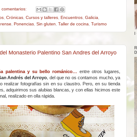
 comentarios:
os
,
Crónicas
,
Cursos y talleres
,
Encuentros
,
Galicia
,
rense
,
Ponencias
,
Sin gluten
,
Taller de cocina
,
Turismo
I
R
 del Monasterio Palentino San Andres del Arroyo
D
ña palentina y su bello románico…
entre otros lugares,
San Andrés del Arroyo
, del que no os contamos mucho, ya
 realizar fotografías sin en su claustro. Pero, en su tienda
es, adquirimos sus alubias blancas, y con ellas hicimos este
nal, realizado en olla rápida.