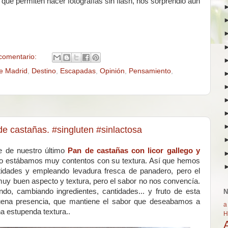
e permiten hacer fotografías sin flash, nos sorprendió aún
comentario:
e Madrid
,
Destino
,
Escapadas
,
Opinión
,
Pensamiento
,
 de castañas. #singluten #sinlactosa
e de nuestro último
Pan de castañas con licor gallego y
no estábamos muy contentos con su textura. Así que hemos
tidades y empleando levadura fresca de panadero, pero el
muy buen aspecto y textura, pero el sabor no nos convencía.
o, cambiando ingredientes, cantidades... y fruto de esta
N
uena presencia, que mantiene el sabor que deseabamos a
a
a estupenda textura..
H