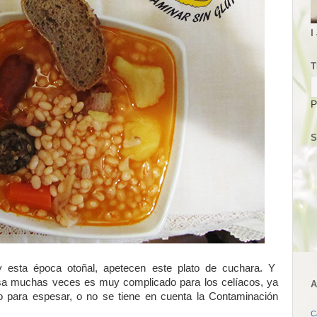
I
T
P
S
y esta época otoñal, apetecen este plato de cuchara. Y
asa muchas veces es muy complicado para los celíacos, ya
A
o para espesar, o no se tiene en cuenta la Contaminación
C