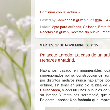
Continuar con la lectura »
Posted by
Caminar sin gluten
a las
8:04
4 
Labels:
Apto para celíacos
,
Celiacos
,
Entre f
Recetas sin gluten
,
Recetas sin huevo
,
Recet
MARTES, 17 DE NOVIEMBRE DE 2015
Palacete Laredo: La casa de un arti
Henares #Madrid.
Habíamos pasado en innumerables ocas
impresionados por su construcción de ladri
por distintos motivos nunca habíamos pod
octubre, sin tener en principio la idea de 
Celiacoteca
, y adquirir unos buñuelos de v
su interior. Y tanto nos sorprendió, que
Palacete Laredo: Una fachada que impres