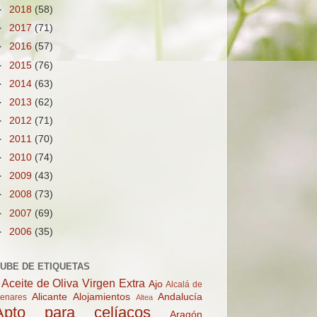
►
2018
(58)
►
2017
(71)
►
2016
(57)
►
2015
(76)
►
2014
(63)
►
2013
(62)
►
2012
(71)
►
2011
(70)
►
2010
(74)
►
2009
(43)
►
2008
(73)
►
2007
(69)
►
2006
(35)
UBE DE ETIQUETAS
Aceite de Oliva Virgen Extra
Ajo
Alcalá de
Alicante
Alojamientos
Andalucía
enares
Altea
Apto para celíacos
Aragón