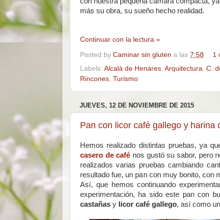
con nuestra pequeña cámara compacta, ya qu
más su obra, su sueño hecho realidad.
Continuar con la lectura »
Posted by
Caminar sin gluten
a las
7:58
1 
Labels:
Alcalá de Henares
,
Arquitectura
,
C. d
Rincones
,
Turismo
JUEVES, 12 DE NOVIEMBRE DE 2015
Pan con licor café gallego y harina
Hemos realizado distintas pruebas, ya qu
casero de café
nos gustó su sabor, pero 
realizados varias pruebas cambiando can
resultado fue, un pan con muy bonito, con 
Así, que hemos continuando experimentand
experimentación, ha sido este pan con b
castañas
y
licor café gallego
, así como un