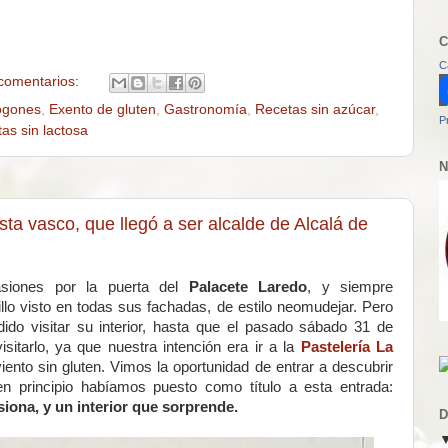
C
C
comentarios:
ogones
,
Exento de gluten
,
Gastronomía
,
Recetas sin azúcar
,
P
as sin lactosa
N
sta vasco, que llegó a ser alcalde de Alcalá de
iones por la puerta del
Palacete Laredo
, y siempre
llo visto en todas sus fachadas, de estilo neomudejar. Pero
ido visitar su interior, hasta que el pasado sábado 31 de
visitarlo, ya que nuestra intención era ir a la
Pastelería La
iento sin gluten. Vimos la oportunidad de entrar a descubrir
 en principio habíamos puesto como título a esta entrada:
iona, y un interior que sorprende.
D