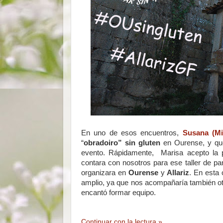
En uno de esos encuentros,
Susana (Mi
“
obradoiro”
sin gluten
en Ourense, y que
evento. Rápidamente, Marisa acepto la p
contara con nosotros para ese taller de pa
organizara en
Ourense
y
Allariz
. En esta
amplio, ya que nos acompañaría también o
encantó formar equipo.
Continuar con la lectura »