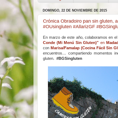
DOMINGO, 22 DE NOVIEMBRE DE 2015
Crónica Obradoiro pan sin gluten, a
#OUsingluten #AllarizGF #BGSingl
En marzo de este año, colaboramos en e
Conde (Mi Menú Sin Gluten)”
en
Madad
con
Marisa/Famalap (Cocina Fácil Sin Gl
encuentros… compartiendo momentos ino
gluten.
#BGSingluten