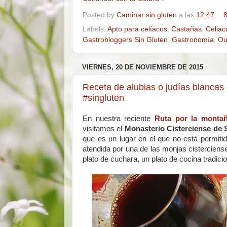
Posted by
Caminar sin gluten
a las
12:47
8
Labels:
Apto para celíacos
,
Castañas
,
Celiac
Gastrobloggers Sin Gluten
,
Gastronomía
,
Ou
VIERNES, 20 DE NOVIEMBRE DE 2015
Receta de alubias o judías blancas
#singluten
En nuestra reciente
Ruta por la monta
visitamos el
Monasterio Cisterciense de 
que es un lugar en el que no está permitido
atendida por una de las monjas cisterciens
plato de cuchara, un plato de cocina tradicio