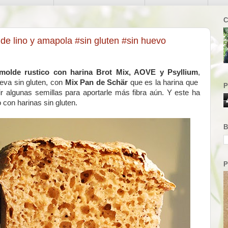
C
e lino y amapola #sin gluten #sin huevo
molde rustico con harina Brot Mix, AOVE y Psyllium
,
eva sin gluten, con
Mix Pan de Schär
que es la harina que
P
algunas semillas para aportarle más fibra aún. Y este ha
 con harinas sin gluten.
B
P