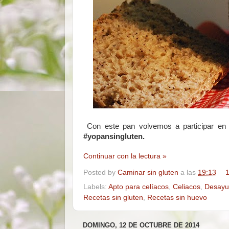
Con este pan volvemos a participar en
#yopansingluten.
Continuar con la lectura »
Posted by
Caminar sin gluten
a las
19:13
1
Labels:
Apto para celíacos
,
Celiacos
,
Desayun
Recetas sin gluten
,
Recetas sin huevo
DOMINGO, 12 DE OCTUBRE DE 2014