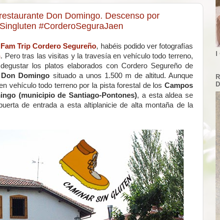
restaurante Don Domingo. Descenso por
#Singluten #CorderoSeguraJaen
l
Fam Trip Cordero Segureño
, habéis podido ver fotografías
I
n
. Pero tras las visitas y la travesía en vehículo todo terreno,
e degustar los platos elaborados con Cordero Segureño de
e Don Domingo
situado a unos 1.500 m de altitud. Aunque
R
D
n vehículo todo terreno por la pista forestal de los
Campos
ngo (municipio de Santiago-Pontones)
, a esta aldea se
puerta de entrada a esta altiplanicie de alta montaña de la