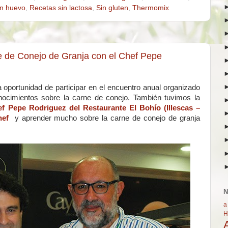
in huevo
,
Recetas sin lactosa
,
Sin gluten
,
Thermomix
e de Conejo de Granja con el Chef Pepe
 oportunidad de participar en el encuentro anual organizado
nocimientos sobre la carne de conejo. También tuvimos la
f Pepe Rodriguez del Restaurante El Bohío (Illescas –
hef
y aprender mucho sobre la carne de conejo de granja
N
a
H