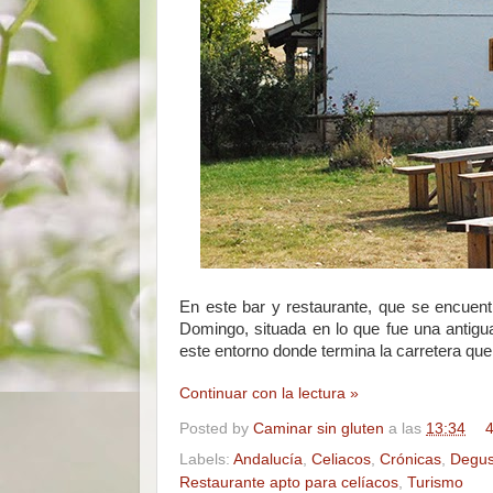
En este bar y restaurante, que se encuen
Domingo, situada en lo que fue una antigua
este entorno donde termina la carretera qu
Continuar con la lectura »
Posted by
Caminar sin gluten
a las
13:34
4
Labels:
Andalucía
,
Celiacos
,
Crónicas
,
Degus
Restaurante apto para celíacos
,
Turismo