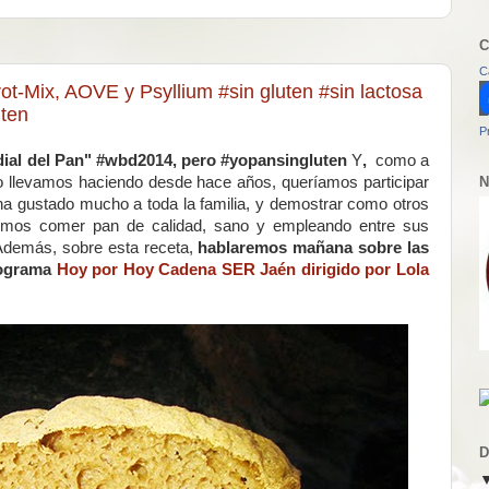
C
C
ot-Mix, AOVE y Psyllium #sin gluten #sin lactosa
ten
P
ial del Pan"
#wbd2014, pero #yopansingluten
Y
,
como a
o llevamos haciendo desde hace años, queríamos participar
N
ha gustado mucho a toda la familia, y demostrar como otros
demos comer pan de calidad, sano y empleando entre sus
 Además, sobre esta receta,
hablaremos mañana sobre las
rograma
Hoy por Hoy Cadena SER Jaén dirigido por Lola
D