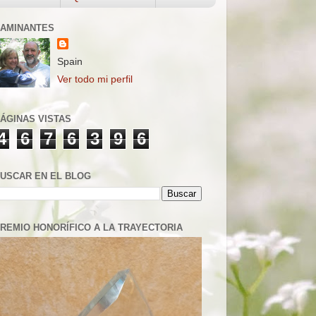
AMINANTES
Spain
Ver todo mi perfil
ÁGINAS VISTAS
4
6
7
6
3
9
6
USCAR EN EL BLOG
REMIO HONORÍFICO A LA TRAYECTORIA