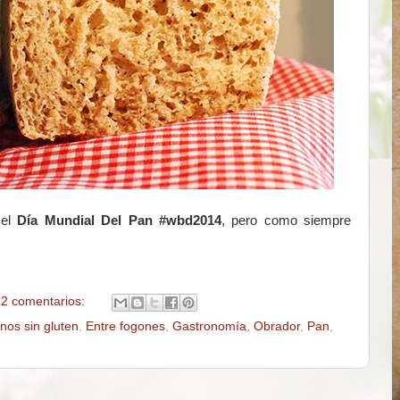
 el
Día Mundial Del Pan #wbd2014
, pero como siempre
2 comentarios:
os sin gluten
,
Entre fogones
,
Gastronomía
,
Obrador
,
Pan
,