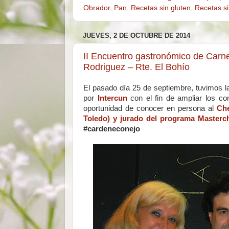
Obrador
,
Pan
,
Recetas sin gluten
,
Recetas s
JUEVES, 2 DE OCTUBRE DE 2014
II Encuentro gastronómico de Carn
Rodriguez – Rte. El Bohío
El pasado día 25 de septiembre, tuvimos la
por
Intercun
con el fin de ampliar los co
oportunidad de conocer en persona al
Che
Toledo) y jurado del programa Masterc
#cardeneconejo