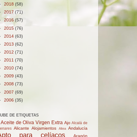
►
2018
(58)
►
2017
(71)
►
2016
(57)
►
2015
(76)
►
2014
(63)
►
2013
(62)
►
2012
(71)
►
2011
(70)
►
2010
(74)
►
2009
(43)
►
2008
(73)
►
2007
(69)
►
2006
(35)
UBE DE ETIQUETAS
Aceite de Oliva Virgen Extra
Ajo
Alcalá de
Alicante
Alojamientos
Andalucía
enares
Altea
Apto para celíacos
Aragón