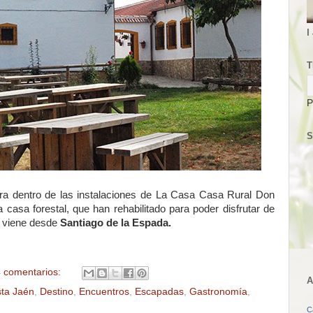
I
T
P
S
tra dentro de las instalaciones de La Casa Casa Rural Don
 casa forestal, que han rehabilitado para poder disfrutar de
e viene desde
Santiago de la Espada.
 comentarios:
A
ta Jaén
,
Destino
,
Encuentros
,
Escapadas
,
Gastronomía
,
C