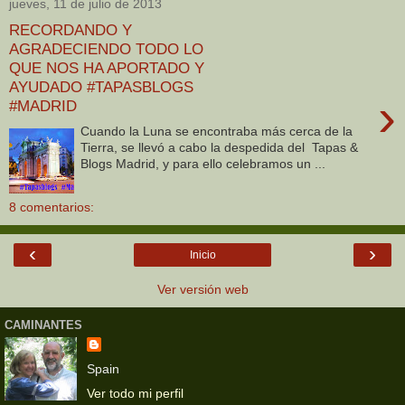
jueves, 11 de julio de 2013
RECORDANDO Y
AGRADECIENDO TODO LO
QUE NOS HA APORTADO Y
AYUDADO #TAPASBLOGS
›
#MADRID
Cuando la Luna se encontraba más cerca de la
Tierra, se llevó a cabo la despedida del Tapas &
Blogs Madrid, y para ello celebramos un ...
8 comentarios:
‹
›
Inicio
Ver versión web
CAMINANTES
Spain
Ver todo mi perfil