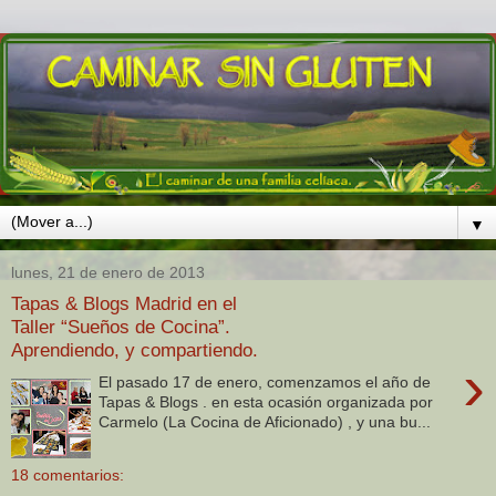
▼
lunes, 21 de enero de 2013
Tapas & Blogs Madrid en el
Taller “Sueños de Cocina”.
Aprendiendo, y compartiendo.
›
El pasado 17 de enero, comenzamos el año de
Tapas & Blogs . en esta ocasión organizada por
Carmelo (La Cocina de Aficionado) , y una bu...
18 comentarios: