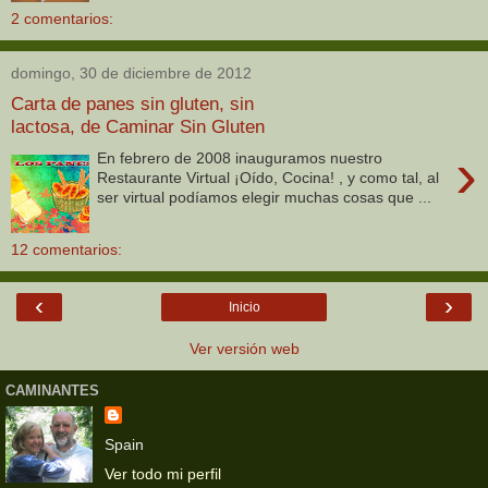
2 comentarios:
domingo, 30 de diciembre de 2012
Carta de panes sin gluten, sin
lactosa, de Caminar Sin Gluten
›
En febrero de 2008 inauguramos nuestro
Restaurante Virtual ¡Oído, Cocina! , y como tal, al
ser virtual podíamos elegir muchas cosas que ...
12 comentarios:
‹
›
Inicio
Ver versión web
CAMINANTES
Spain
Ver todo mi perfil