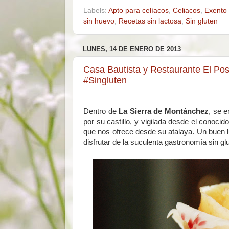
Labels:
Apto para celíacos
,
Celiacos
,
Exento 
sin huevo
,
Recetas sin lactosa
,
Sin gluten
LUNES, 14 DE ENERO DE 2013
Casa Bautista y Restaurante El P
#Singluten
Dentro de
La Sierra de Montánchez
, se 
por su castillo, y vigilada desde el conoci
que nos ofrece desde su atalaya. Un buen lu
disfrutar de la suculenta gastronomía sin gl