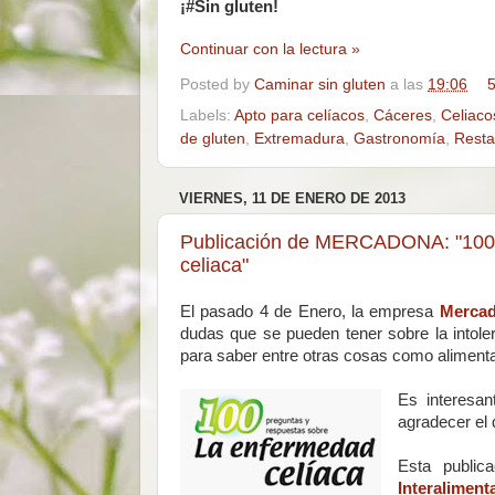
¡#Sin gluten!
Continuar con la lectura »
Posted by
Caminar sin gluten
a las
19:06
5
Labels:
Apto para celíacos
,
Cáceres
,
Celiaco
de gluten
,
Extremadura
,
Gastronomía
,
Resta
VIERNES, 11 DE ENERO DE 2013
Publicación de MERCADONA: "100 P
celiaca"
El pasado 4 de Enero, la empresa
Merca
dudas que se pueden tener sobre la intole
para saber entre otras cosas como alimenta
Es interesan
agradecer el 
Esta public
Interaliment