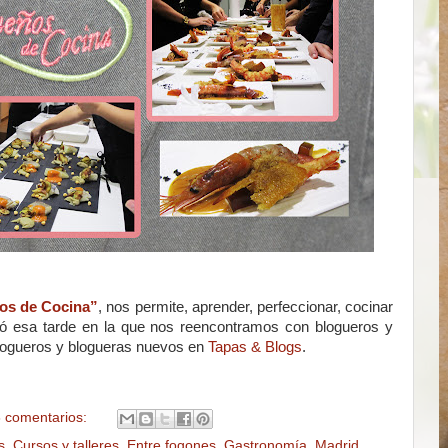
s de Cocina”
, nos permite, aprender, perfeccionar, cocinar
ió esa tarde en la que nos reencontramos con blogueros y
logueros y blogueras nuevos en
Tapas & Blogs
.
 comentarios:
s
,
Cursos y talleres
,
Entre fogones
,
Gastronomía
,
Madrid
,