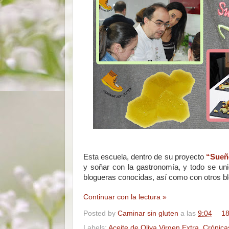
Esta escuela, dentro de su proyecto
“Sueño
y soñar con la gastronomía, y todo se un
blogueras conocidas, así como con otros b
Continuar con la lectura »
Posted by
Caminar sin gluten
a las
9:04
18
Labels:
Aceite de Oliva Virgen Extra
,
Crónica