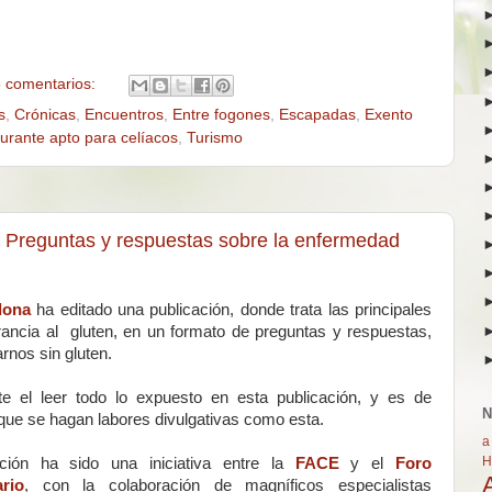
 comentarios:
s
,
Crónicas
,
Encuentros
,
Entre fogones
,
Escapadas
,
Exento
urante apto para celíacos
,
Turismo
reguntas y respuestas sobre la enfermedad
dona
ha editado una publicación, donde trata las principales
rancia al gluten, en un formato de preguntas y respuestas,
rnos sin gluten.
te el leer todo lo expuesto en esta publicación, y es de
N
que se hagan labores divulgativas como esta.
a
H
ación ha sido una iniciativa entre la
FACE
y el
Foro
ario
, con la colaboración de magníficos especialistas