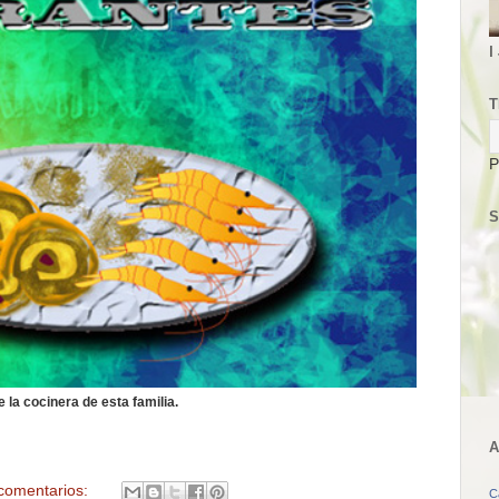
I
T
P
S
 la cocinera de esta familia.
A
comentarios:
C