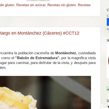
de gluten
,
Recetas sin azúcar
,
Recetas sin gluten
,
Recetas
C
C
P
ostargo en Montánchez (Cáceres) #CCT12
N
encuentra la población cacereña de
Montánchez
, custodiada
do como el
“Balcón de Extremadura”
, por la magnífica vista
gar para caminar, para disfrutar de la vista, y después para
uten.
D