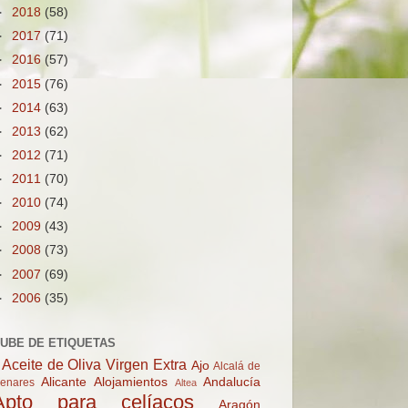
►
2018
(58)
►
2017
(71)
►
2016
(57)
►
2015
(76)
►
2014
(63)
►
2013
(62)
►
2012
(71)
►
2011
(70)
►
2010
(74)
►
2009
(43)
►
2008
(73)
►
2007
(69)
►
2006
(35)
UBE DE ETIQUETAS
Aceite de Oliva Virgen Extra
Ajo
Alcalá de
Alicante
Alojamientos
Andalucía
enares
Altea
Apto para celíacos
Aragón