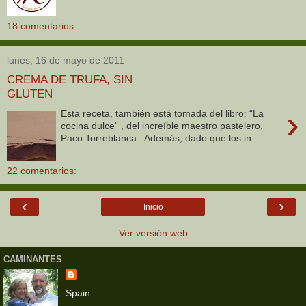
18 comentarios:
lunes, 16 de mayo de 2011
CREMA DE TRUFA, SIN
GLUTEN
›
Esta receta, también está tomada del libro: “La
cocina dulce” , del increíble maestro pastelero,
Paco Torreblanca . Además, dado que los in...
22 comentarios:
‹
›
Inicio
Ver versión web
CAMINANTES
Spain