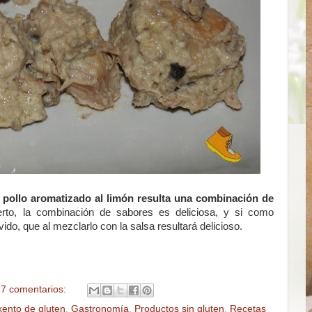
 pollo aromatizado al limón resulta una combinación de
rto, la combinación de sabores es deliciosa, y si como
do, que al mezclarlo con la salsa resultará delicioso.
7 comentarios:
xento de gluten
,
Gastronomía
,
Productos sin gluten
,
Recetas