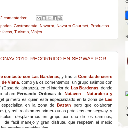
C
C
2 comentarios:
P
apadas
,
Gastronomía
,
Navarra
,
Navarra Gourmet
,
Productos
elíacos
,
Turismo
,
Viajes
N
ONAV 2010. RECORRIDO EN SEGWAY POR
e contacto con Las Bardenas
, y tras la
Comida de cierre
e de Viana
, como ya os comentamos, un grupo salimos con
 (Casa de labranza), en el interior de
Las Bardenas
, donde
speraban:
Fernando Ordovas
de
Nataven - Naturaleza y
el primero es quien está especializado en la zona de
Las
 especializa en la zona de
Baztan
pero que colaboran
D
s), y así, realizamos primero unas prácticas con segway. y
hículos, desplazarnos en grupo por uno de los caminos,
, de fácil manejo y gran disfrute, que respetan el medio
de los caminos establecidos.