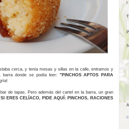
I
T
P
S
staba cerca, y tenía mesas y sillas en la calle, entramos y
a barra donde se podía leer:
"PINCHOS APTOS PARA
ría!
bar de tapas. Pero además del cartel en la barra, un gran
SI ERES CELÍACO, PIDE AQUÍ: PINCHOS, RACIONES
A
C