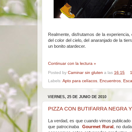
Realmente, disfrutamos de la experiencia, d
del color del cielo, del anaranjado de la tier
un bonito atardecer.
Continuar con la lectura »
Posted by
Caminar sin gluten
a las
16:15
1
Labels:
Apto para celíacos
,
Encuentros
,
Esc
VIERNES, 25 DE JUNIO DE 2010
PIZZA CON BUTIFARRA NEGRA Y
La verdad, es que cuando vimos publicado
que patrocinaba
Gourmet Rural
, no dud