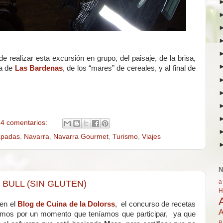
e realizar esta excursión en grupo, del paisaje, de la brisa,
ra de
Las Bardenas
, de los “mares” de cereales, y al final de
4 comentarios:
apadas
,
Navarra
,
Navarra Gourmet
,
Turismo
,
Viajes
N
a
 BULL (SIN GLUTEN)
H
 en el
Blog de Cuina de la Dolorss
, el concurso de recetas
A
amos por un momento que teníamos que participar, ya que