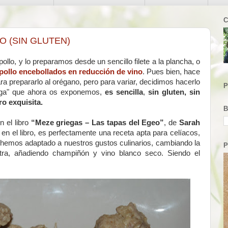
C
O (SIN GLUTEN)
ollo, y lo preparamos desde un sencillo filete a la plancha, o
pollo encebollados en reducción de vino
. Pues bien, hace
a prepararlo al orégano, pero para variar, decidimos hacerlo
P
iega" que ahora os exponemos,
es sencilla
,
sin gluten, sin
ro exquisita.
B
n el libro
“Meze griegas – Las tapas del Egeo”
, de
Sarah
 en el libro, es perfectamente una receta apta para celíacos,
hemos adaptado a nuestros gustos culinarios, cambiando la
P
extra, añadiendo champiñón y vino blanco seco. Siendo el