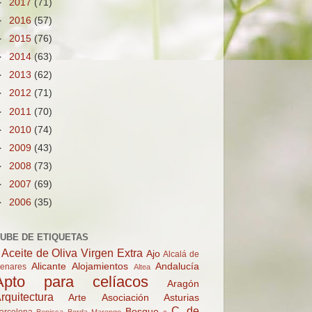
►
2017
(71)
►
2016
(57)
►
2015
(76)
►
2014
(63)
►
2013
(62)
►
2012
(71)
►
2011
(70)
►
2010
(74)
►
2009
(43)
►
2008
(73)
►
2007
(69)
►
2006
(35)
UBE DE ETIQUETAS
Aceite de Oliva Virgen Extra
Ajo
Alcalá de
Alicante
Alojamientos
Andalucía
enares
Altea
Apto para celíacos
Aragón
rquitectura
Arte
Asociación
Asturias
C. de
Bosque