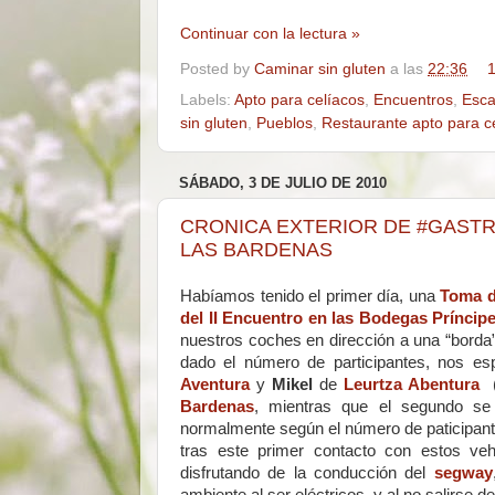
Continuar con la lectura »
Posted by
Caminar sin gluten
a las
22:36
1
Labels:
Apto para celíacos
,
Encuentros
,
Esc
sin gluten
,
Pueblos
,
Restaurante apto para c
SÁBADO, 3 DE JULIO DE 2010
CRONICA EXTERIOR DE #GASTR
LAS BARDENAS
Habíamos tenido el primer día, una
Toma d
del II Encuentro en las Bodegas Príncip
nuestros coches en dirección a una “borda”
dado el número de participantes, nos e
Aventura
y
Mikel
de
Leurtza Abentura
(
Bardenas
, mientras que el segundo se
normalmente según el número de paticipante
tras este primer contacto con estos ve
disfrutando de la conducción del
segway
ambiente al ser eléctricos, y al no salirse 