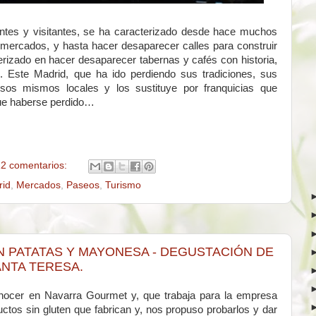
antes y visitantes, se ha caracterizado desde hace muchos
s, mercados, y hasta hacer desaparecer calles para construir
erizado en hacer desaparecer tabernas y cafés con historia,
s. Este Madrid, que ha ido perdiendo sus tradiciones, sus
sos mismos locales y los sustituye por franquicias que
que haberse perdido…
2 comentarios:
rid
,
Mercados
,
Paseos
,
Turismo
N PATATAS Y MAYONESA - DEGUSTACIÓN DE
NTA TERESA.
ocer en Navarra Gourmet y, que trabaja para la empresa
uctos sin gluten que fabrican y, nos propuso probarlos y dar