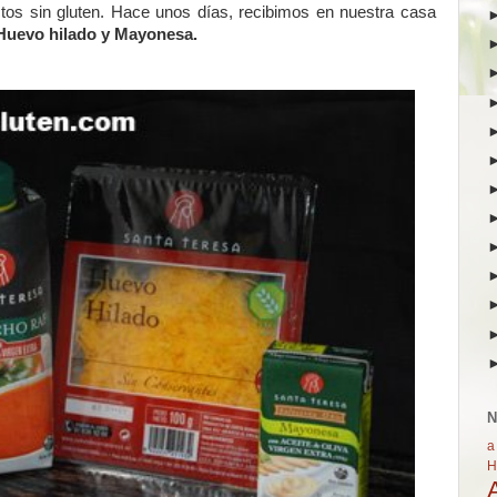
ctos sin gluten. Hace unos días, recibimos en nuestra casa
Huevo hilado y Mayonesa.
N
a
H