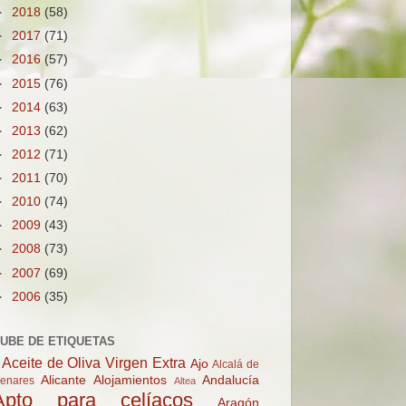
►
2018
(58)
►
2017
(71)
►
2016
(57)
►
2015
(76)
►
2014
(63)
►
2013
(62)
►
2012
(71)
►
2011
(70)
►
2010
(74)
►
2009
(43)
►
2008
(73)
►
2007
(69)
►
2006
(35)
UBE DE ETIQUETAS
Aceite de Oliva Virgen Extra
Ajo
Alcalá de
Alicante
Alojamientos
Andalucía
enares
Altea
Apto para celíacos
Aragón