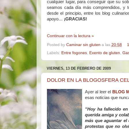
cualquier lugar, para conseguir que su sob
seamos cada día más comprendidos, y t
desde el principio, entre los blog culin
apoyo…
¡GRACIAS!
Continuar con la lectura »
Posted by
Caminar sin gluten
a las
20:58
1
Labels:
Entre fogones
,
Exento de gluten
,
Gas
VIERNES, 13 DE FEBRERO DE 2009
DOLOR EN LA BLOGOSFERA CE
Ayer al leer el
BLOG M
esas noticias que nunca
“Hoy ha fallecido en
querida amiga y cola
más que aguantar el 
protestas que no olv