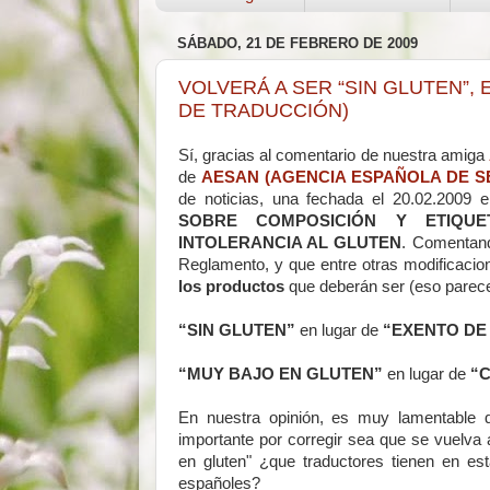
SÁBADO, 21 DE FEBRERO DE 2009
VOLVERÁ A SER “SIN GLUTEN”,
DE TRADUCCIÓN)
Sí, gracias al comentario de nuestra amiga
de
AESAN (AGENCIA ESPAÑOLA DE SE
de noticias, una fechada el 20.02.2009 
SOBRE COMPOSICIÓN Y ETIQU
INTOLERANCIA AL GLUTEN
. Comentand
Reglamento, y que entre otras modificacion
los productos
que deberán ser (eso parece
“SIN GLUTEN”
en lugar de
“EXENTO DE
“MUY BAJO EN GLUTEN”
en lugar de
“
En nuestra opinión, es muy lamentable 
importante por corregir sea que se vuelva 
en gluten" ¿que traductores tienen en e
españoles?