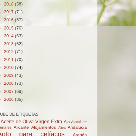
►
2018
(58)
►
2017
(71)
►
2016
(57)
►
2015
(76)
►
2014
(63)
►
2013
(62)
►
2012
(71)
►
2011
(70)
►
2010
(74)
►
2009
(43)
►
2008
(73)
►
2007
(69)
►
2006
(35)
UBE DE ETIQUETAS
Aceite de Oliva Virgen Extra
Ajo
Alcalá de
Alicante
Alojamientos
Andalucía
enares
Altea
Apto para celíacos
Aragón