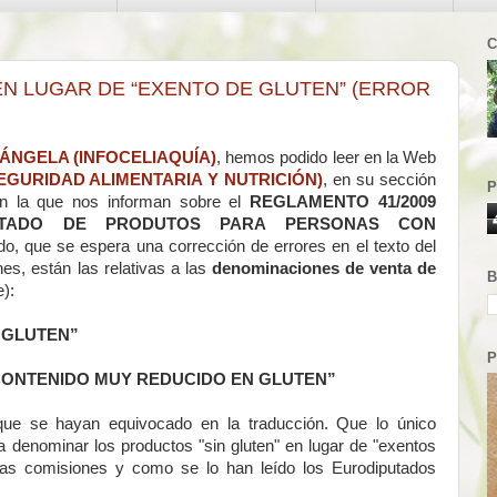
C
 EN LUGAR DE “EXENTO DE GLUTEN” (ERROR
ÁNGELA (INFOCELIAQUÍA)
, hemos podido leer en la Web
GURIDAD ALIMENTARIA Y NUTRICIÓN)
, en su sección
P
en la que nos informan sobre el
REGLAMENTO 41/2009
ETADO DE PRODUTOS PARA PERSONAS CON
o, que se espera una corrección de errores en el texto del
es, están las relativas a las
denominaciones de venta de
B
):
 GLUTEN”
P
CONTENIDO MUY REDUCIDO EN GLUTEN”
que se hayan equivocado en la traducción. Que lo único
a denominar los productos "sin gluten" en lugar de "exentos
stas comisiones y como se lo han leído los Eurodiputados