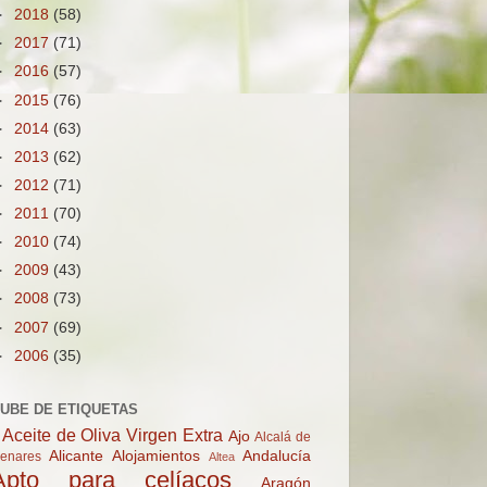
►
2018
(58)
►
2017
(71)
►
2016
(57)
►
2015
(76)
►
2014
(63)
►
2013
(62)
►
2012
(71)
►
2011
(70)
►
2010
(74)
►
2009
(43)
►
2008
(73)
►
2007
(69)
►
2006
(35)
UBE DE ETIQUETAS
Aceite de Oliva Virgen Extra
Ajo
Alcalá de
Alicante
Alojamientos
Andalucía
enares
Altea
Apto para celíacos
Aragón