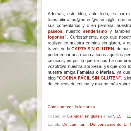
Además, este blog, ante todo, es para n
transmitir a tod@as es@s amig@s, que hemo
sus comentarios y o en persona: nuestr
paseos
,
nuestro
senderismo
y también 
fogones”.
Curiosamente, algo que nosot
realizar en nuestra comida sin gluten, y q
través de la
CARTA SIN GLUTEN
, de nues
poder echar una mano a todas aquellas pe
celíacos, es por lo que se nos ha nombr
vosotr@s nuestra sorpresa, ya que con to
nuestra amiga
Famalap o Marisa
, ya que
blog
“COCINA FÁCIL SIN GLUTEN”
, a i
de técnicas de cocina, y mucho más sobre 
Continuar con la lectura »
Posted by
Caminar sin gluten
a las
9:15
11
Labels:
Del caminar...
,
Del pensamiento
,
En 