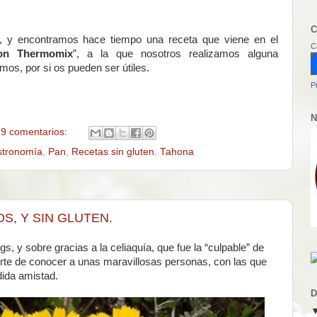
C
te, y encontramos hace tiempo una receta que viene en el
C
con Thermomix
”, a la que nosotros realizamos alguna
mos, por si os pueden ser útiles.
P
N
9 comentarios:
tronomía
,
Pan
,
Recetas sin gluten
,
Tahona
S, Y SIN GLUTEN.
gs, y sobre gracias a la celiaquía, que fue la “culpable” de
rte de conocer a unas maravillosas personas, con las que
ida amistad.
D