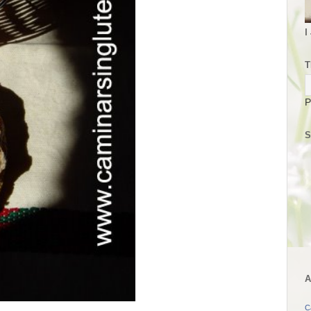
I
T
P
S
A
C