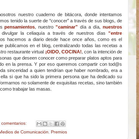
osotros nuestro cuaderno de bitácora, donde intentamos
s tenido la suerte de “conocer” a través de sus blogs, de
os
pensamientos
, nuestro
“caminar”
día a día,
nuestros
divulgar la celiaquía a través de nuestros días
“entre
ros hacemos a diario desde hace once años, como es el
ue publicamos en el blog, centralizando todas las recetas a
tro restaurante virtual
¡OIDO, COCINA!
, con la intención de
rsonas que deseen conocer como preparar platos aptos para
ado en la prensa. Y por eso queremos compartir con tod@s
da sinceridad a quien tendrían que haber nombrado, era a
 ella si que ha sido la primera persona que ha dedicado su
nformarnos no solamente de exquisitas recetas, sino también
como trabajar las masas.
 comentarios:
Medios de Comunicación
,
Premios