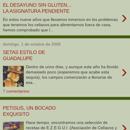
EL DESAYUNO SIN GLUTEN...
›
LA ASIGNATURA PENDIENTE
En estos nueve años que llevamos inmersos en los problemas
que tenemos los celiacos para alimentarnos fuera de casa,
hemos comprobado que l...
domingo, 1 de octubre de 2006
SETAS ESTILO DE
GUADALUPE
›
Dentro de unos días, y aunque este año ha llovido
demasiado poco (esperemos que acabe esta
sequía), los campos comenzarán a llenarse de
esa...
7 comentarios:
PETISUS, UN BOCADO
EXQUISITO
›
Hace tiempo, encontramos una selección de
recetas de E.Z.E.G.U.I. (Asociación de Celíacos y