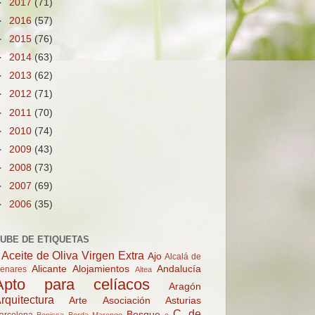
►
2017
(71)
►
2016
(57)
►
2015
(76)
►
2014
(63)
►
2013
(62)
►
2012
(71)
►
2011
(70)
►
2010
(74)
►
2009
(43)
►
2008
(73)
►
2007
(69)
►
2006
(35)
UBE DE ETIQUETAS
Aceite de Oliva Virgen Extra
Ajo
Alcalá de
Alicante
Alojamientos
Andalucía
enares
Altea
Apto para celíacos
Aragón
rquitectura
Arte
Asociación
Asturias
C. de
Bosque