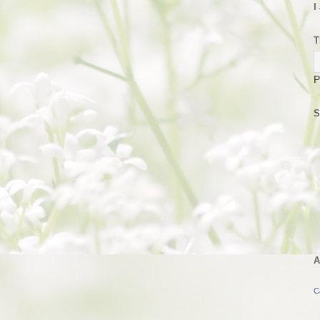
I
T
P
S
A
C