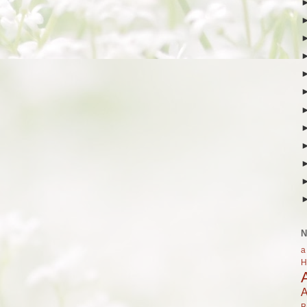
N
a
H
A