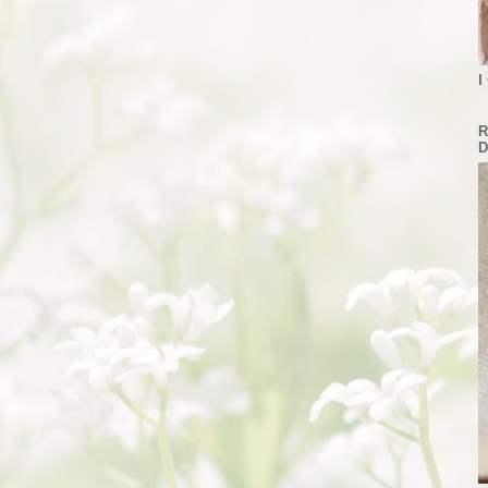
I
R
D