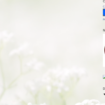
C
C
P
N
D